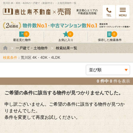
荒川区 4K・4DK・4LDKの一戸建て（新築/中古）・土地売買物件一覧
東京都⼼エリアの
不動産販売情報
0
0
0
最近見た物件
お気に入り
保存した検索条件
一戸建て・土地物件
検索結果一覧
検索条件
：荒川区 4K・4DK・4LDK
0 件中 0
件を表示
ご希望の条件に該当する物件が見つかりませんでした。
申し訳ございません。ご希望の条件に該当する物件が見つか
りませんでした。
条件を変更して再度お試しください。