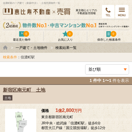
信濃町駅の一戸建て（新築/中古）・土地売買物件一覧
東京都⼼エリアの
不動産販売情報
0
0
0
最近見た物件
お気に入り
保存した検索条件
一戸建て・土地物件
検索結果一覧
検索条件
：信濃町駅
1 件中 1〜1
件を表示
新宿区南元町 土地
土地
1
2,800
価格
億
万
円
東京都新宿区南元町
JR中央・総武線「信濃町駅」徒歩6分
都営大江戸線「国立競技場駅」徒歩12分