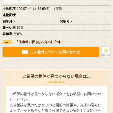
2
土地面積
109.07m
（約32.99坪）（実測）
建物面積
-
築年月
-
間取り
-
建ぺい率
60%
容積率
300%
「信濃町」駅 徒歩6分の好立地！
この物件についてお問い合わせ
ご希望の物件が見つからない場合は…
ご希望の物件が見つからない場合でもお気軽にお問い合わ
せください。
売却相談を受けたばかりの公開前の情報や、売主の意向に
よってネット広告など表に公開できない物件もご紹介させ