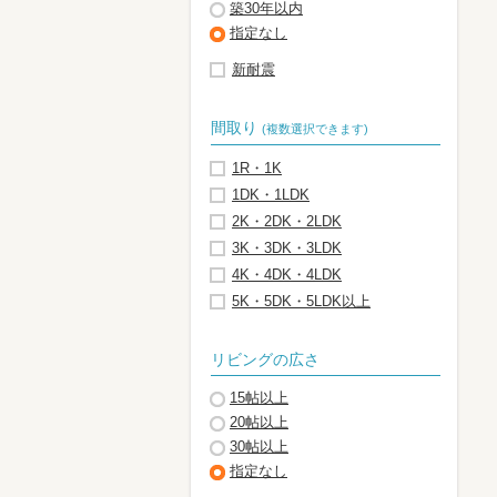
築30年以内
指定なし
新耐震
間取り
(複数選択できます)
1R・1K
1DK・1LDK
2K・2DK・2LDK
3K・3DK・3LDK
4K・4DK・4LDK
5K・5DK・5LDK以上
リビングの広さ
15帖以上
20帖以上
30帖以上
指定なし