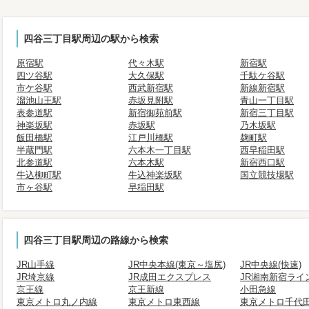
四谷三丁目駅周辺の駅から検索
原宿駅
代々木駅
新宿駅
四ツ谷駅
大久保駅
千駄ケ谷駅
市ケ谷駅
西武新宿駅
新線新宿駅
溜池山王駅
赤坂見附駅
青山一丁目駅
表参道駅
新宿御苑前駅
新宿三丁目駅
神楽坂駅
赤坂駅
乃木坂駅
飯田橋駅
江戸川橋駅
麹町駅
半蔵門駅
六本木一丁目駅
西早稲田駅
北参道駅
六本木駅
新宿西口駅
牛込柳町駅
牛込神楽坂駅
国立競技場駅
市ヶ谷駅
早稲田駅
四谷三丁目駅周辺の路線から検索
JR山手線
JR中央本線(東京～塩尻)
JR中央線(快速)
JR埼京線
JR成田エクスプレス
JR湘南新宿ライ
京王線
京王新線
小田急線
東京メトロ丸ノ内線
東京メトロ東西線
東京メトロ千代