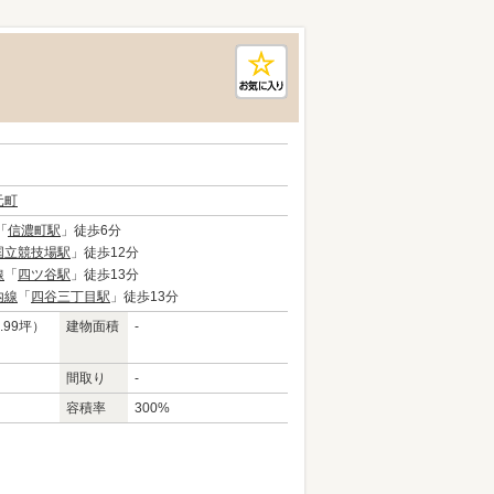
元町
「
信濃町駅
」徒歩6分
国立競技場駅
」徒歩12分
線
「
四ツ谷駅
」徒歩13分
内線
「
四谷三丁目駅
」徒歩13分
.99坪）
建物面積
-
間取り
-
容積率
300%