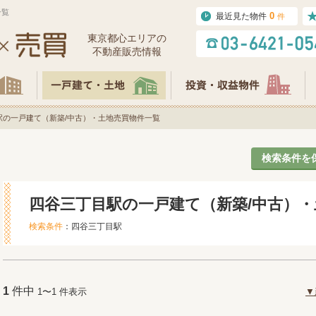
一覧
0
最近見た物件
件
東京都⼼エリアの
不動産販売情報
駅の一戸建て（新築/中古）・土地売買物件一覧
検索条件を
四谷三丁目駅の一戸建て（新築/中古）
検索条件
：四谷三丁目駅
1
件中
1〜1 件表示
▼