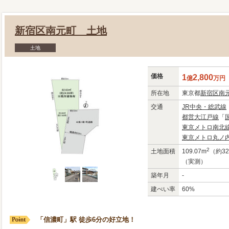
新宿区南元町 土地
土地
価格
1
2,800
億
万
円
所在地
東京都
新宿区
南
交通
JR中央・総武線
都営大江戸線
「
東京メトロ南北
東京メトロ丸ノ
2
土地面積
109.07m
（約32
（実測）
築年月
-
建ぺい率
60%
「信濃町」駅 徒歩6分の好立地！