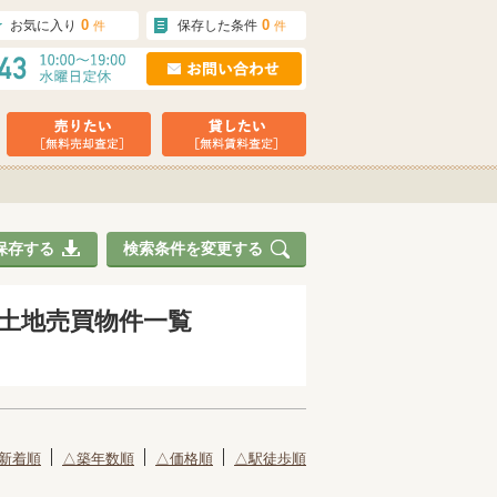
0
0
お気に入り
保存した条件
件
件
保存する
検索条件を変更する
・土地売買物件一覧
新着順
△築年数順
△価格順
△駅徒歩順