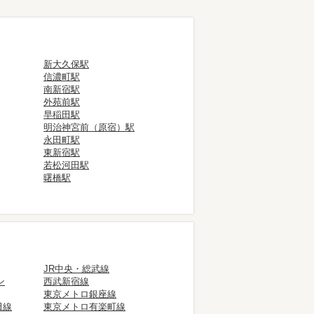
新大久保駅
信濃町駅
南新宿駅
外苑前駅
早稲田駅
明治神宮前（原宿）駅
永田町駅
東新宿駅
若松河田駅
曙橋駅
JR中央・総武線
ン
西武新宿線
東京メトロ銀座線
田線
東京メトロ有楽町線