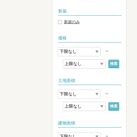
新築
新築のみ
価格
～
検索
土地面積
～
検索
建物面積
～