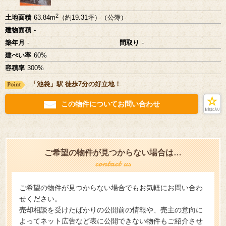
2
土地面積
63.84m
（約19.31坪）（公簿）
建物面積
-
築年月
-
間取り
-
建ぺい率
60%
容積率
300%
「池袋」駅 徒歩7分の好立地！
この物件についてお問い合わせ
ご希望の物件が見つからない場合は…
ご希望の物件が見つからない場合でもお気軽にお問い合わ
せください。
売却相談を受けたばかりの公開前の情報や、売主の意向に
よってネット広告など表に公開できない物件もご紹介させ