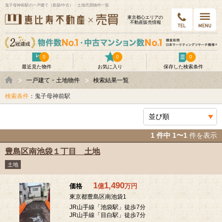
鬼子母神前駅の一戸建て（新築/中古）・土地売買物件一覧
東京都⼼エリアの
不動産販売情報
0
0
0
最近見た物件
お気に入り
保存した検索条件
一戸建て・土地物件
検索結果一覧
検索条件
：鬼子母神前駅
1 件中 1〜1
件を表示
豊島区南池袋１丁目 土地
土地
1
1,490
価格
億
万
円
東京都豊島区南池袋1
JR山手線「池袋駅」徒歩7分
JR山手線「目白駅」徒歩7分