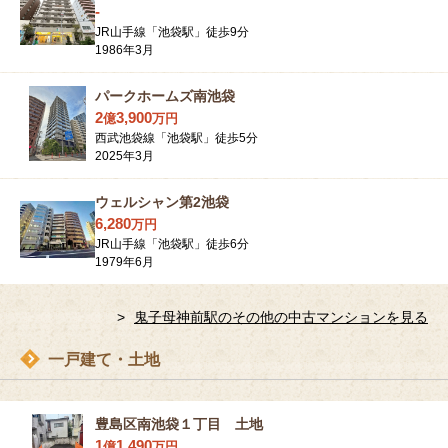
-
JR山手線「池袋駅」徒歩9分
1986年3月
パークホームズ南池袋
2
3,900
億
万
円
西武池袋線「池袋駅」徒歩5分
2025年3月
ウェルシャン第2池袋
6,280
万
円
JR山手線「池袋駅」徒歩6分
1979年6月
鬼子母神前駅のその他の中古マンションを見る
一戸建て・土地
豊島区南池袋１丁目 土地
1
1,490
億
万
円