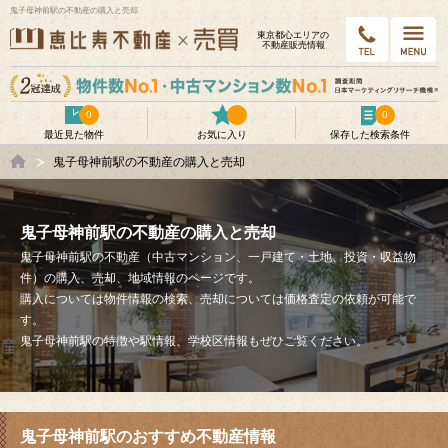
鬼子母神前駅の不動産の購入と売却
東京都⼼エリアの
不動産販売情報
0
0
最近見た物件
お気に入り
保存した検索条件
鬼子母神前駅の不動産の購入と売却
鬼子母神前駅の不動産の購入と売却
鬼子母神前駅の不動産（中古マンション、一戸建て・土地、投資・収益物
件）の購入、売却、地域情報のページです。
購入については物件情報の検索、売却については価格査定の依頼が可能で
す。
鬼子母神前駅の特徴や駅情報、学校区情報もぜひご覧ください。
鬼子母神前駅のおすすめ不動産情報