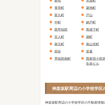
新宿
水道町
箪笥町
築地町
富久町
戸山
中町
納戸町
西早稲田
馬場下町
百人町
袋町
南元町
南山伏町
四谷
若葉
早稲田南町
西新宿小田
生命ビル
神楽坂駅周辺の小学校学区
神楽坂駅周辺の小学校学区の不動産情報