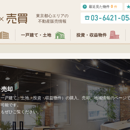
0
最近見た物件
件
東京都⼼エリアの
不動産販売情報
と売却
一戸建て・土地、投資・収益物件）の購入、売却、地域情報のページで
が可能です。
報もぜひご覧ください。