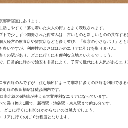
京都新宿区にあります。
生活しやすく「落ち着いた大人の街」とよく表現されます。
プトで少しずつ開発された街並みは、古いものと新しいものの共存する
個人経営の飲食店や雑貨店なども多く並び、「東京の小さなパリ」とも
も多いですが、利便性のよさはほかのエリアに引けを取りません。
多くの駅があり、どこに行くにも便利な立地といえるでしょう。
で、日常的に静かで治安も非常によく、子育て世代にも人気があるエリ
ロ東西線のみですが、住む場所によって非常に多くの路線を利用できる
楽町線の飯田橋駅は徒歩圏内です。
トロ南北線の6路線が使える大変便利なエリアになっています。
べて乗り換え1回で、新宿駅・池袋駅・東京駅まで約16分です。
で、どこに行くにも30分かからないのは魅力でしょう。
エリアに行くのに10分程度となります。