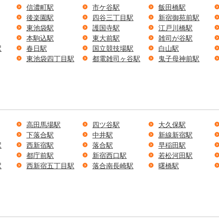
信濃町駅
市ケ谷駅
飯田橋駅
後楽園駅
四谷三丁目駅
新宿御苑前駅
東池袋駅
護国寺駅
江戸川橋駅
本駒込駅
東大前駅
雑司が谷駅
駅
春日駅
国立競技場駅
白山駅
東池袋四丁目駅
都電雑司ヶ谷駅
鬼子母神前駅
高田馬場駅
四ツ谷駅
大久保駅
下落合駅
中井駅
新線新宿駅
駅
西新宿駅
落合駅
早稲田駅
都庁前駅
新宿西口駅
若松河田駅
駅
西新宿五丁目駅
落合南長崎駅
曙橋駅