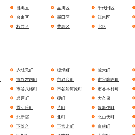
目黒区
品川区
千代田区
台東区
墨田区
江東区
杉並区
豊島区
北区
赤城元町
揚場町
荒木町
町
市谷左内町
市谷台町
市谷鷹匠町
市谷八幡町
市谷船河原町
市谷本村町
岩戸町
榎町
大久保
霞ケ丘町
片町
歌舞伎町
北新宿
北町
北山伏町
下落合
下宮比町
白銀町