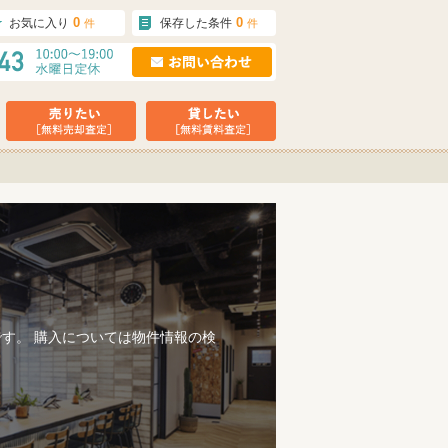
0
0
お気に入り
保存した条件
件
件
す。 購入については物件情報の検