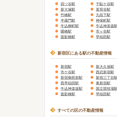
四ツ谷駅
千駄ケ谷駅
新大塚駅
茗荷谷駅
竹橋駅
九段下駅
半蔵門駅
神保町駅
牛込柳町駅
牛込神楽坂
曙橋駅
市ヶ谷駅
面影橋駅
早稲田駅
新宿区にある駅の不動産情報
新宿駅
新大久保駅
市ケ谷駅
西武新宿駅
新宿御苑前駅
新宿三丁目
西早稲田駅
東新宿駅
牛込神楽坂駅
国立競技場
面影橋駅
早稲田駅
すべての区の不動産情報