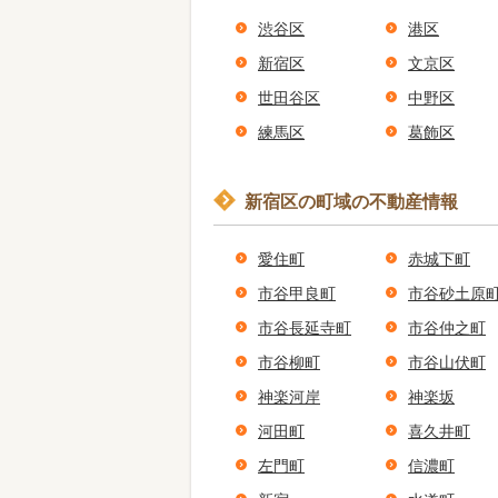
渋谷区
港区
新宿区
文京区
世田谷区
中野区
練馬区
葛飾区
新宿区の町域の不動産情報
愛住町
赤城下町
市谷甲良町
市谷砂土原
市谷長延寺町
市谷仲之町
市谷柳町
市谷山伏町
神楽河岸
神楽坂
河田町
喜久井町
左門町
信濃町