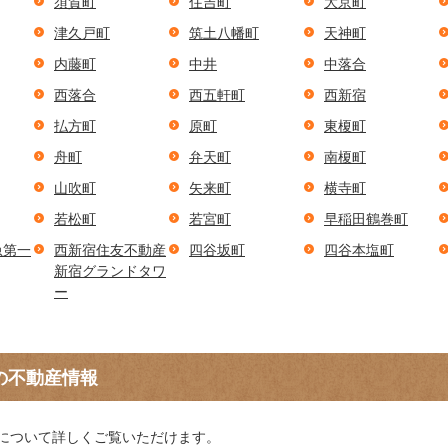
須賀町
住吉町
大京町
津久戸町
筑土八幡町
天神町
内藤町
中井
中落合
西落合
西五軒町
西新宿
払方町
原町
東榎町
舟町
弁天町
南榎町
山吹町
矢来町
横寺町
若松町
若宮町
早稲田鶴巻町
急第一
西新宿住友不動産
四谷坂町
四谷本塩町
新宿グランドタワ
ー
の不動産情報
について詳しくご覧いただけます。