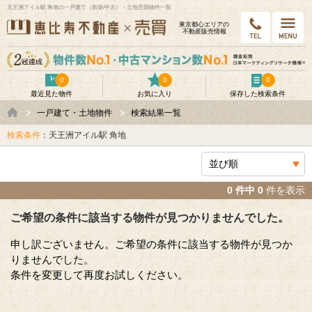
天王洲アイル駅 角地の一戸建て（新築/中古）・土地売買物件一覧
東京都⼼エリアの
不動産販売情報
0
0
0
最近見た物件
お気に入り
保存した検索条件
一戸建て・土地物件
検索結果一覧
検索条件
：天王洲アイル駅 角地
0 件中 0
件を表示
ご希望の条件に該当する物件が見つかりませんでした。
申し訳ございません。ご希望の条件に該当する物件が見つか
りませんでした。
条件を変更して再度お試しください。