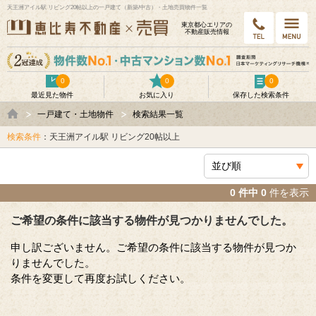
天王洲アイル駅 リビング20帖以上の一戸建て（新築/中古）・土地売買物件一覧
東京都⼼エリアの
不動産販売情報
0
0
0
最近見た物件
お気に入り
保存した検索条件
一戸建て・土地物件
検索結果一覧
検索条件
：天王洲アイル駅 リビング20帖以上
0 件中 0
件を表示
ご希望の条件に該当する物件が見つかりませんでした。
申し訳ございません。ご希望の条件に該当する物件が見つか
りませんでした。
条件を変更して再度お試しください。