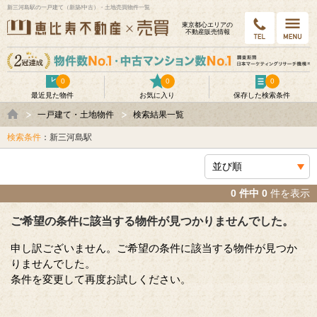
新三河島駅の一戸建て（新築/中古）・土地売買物件一覧
東京都⼼エリアの
不動産販売情報
0
0
0
最近見た物件
お気に入り
保存した検索条件
一戸建て・土地物件
検索結果一覧
検索条件
：新三河島駅
0 件中 0
件を表示
ご希望の条件に該当する物件が見つかりませんでした。
申し訳ございません。ご希望の条件に該当する物件が見つか
りませんでした。
条件を変更して再度お試しください。