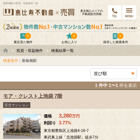
新板橋駅の投資・収益物件一覧
東京都⼼エリアの
不動産販売情報
0
0
0
最近見た物件
お気に入り
保存した検索条件
投資・収益物件
検索結果一覧
検索条件
：新板橋駅
1 件中 1〜1
件を表示
モア・クレスト上池袋 7階
区分マンション
3,280
価格
万
円
3.77
利回り
%
東京都豊島区上池袋4-16-7
東武東上線「北池袋駅」徒歩7分