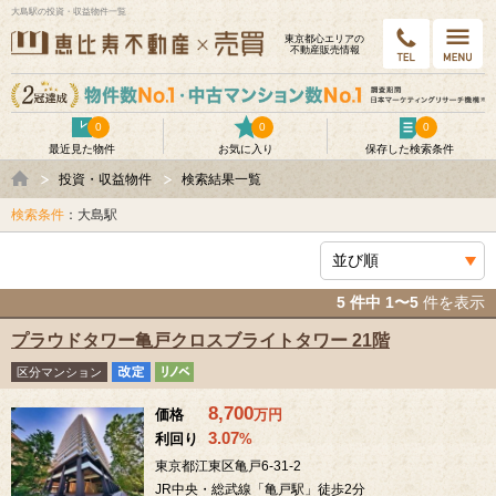
大島駅の投資・収益物件一覧
東京都⼼エリアの
不動産販売情報
0
0
0
最近見た物件
お気に入り
保存した検索条件
投資・収益物件
検索結果一覧
検索条件
：大島駅
5 件中 1〜5
件を表示
プラウドタワー亀戸クロスブライトタワー 21階
区分マンション
8,700
価格
万
円
3.07
利回り
%
東京都江東区亀戸6-31-2
JR中央・総武線「亀戸駅」徒歩2分