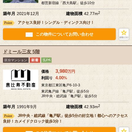
都営新宿線「西大島駅」徒歩10分
2
築年月
2021年12月
建物面積
42.77m
アクセス良好！シングル・ディンクス向け！
この物件についてお問い合わせ
ドミール三友 5階
区分マンション
3,980
価格
万
円
4.00
利回り
%
東京都江東区亀戸6-10-3
東武亀戸線「亀戸駅」徒歩5分
JR中央・総武線「亀戸駅」徒歩5分
2
築年月
1991年9月
建物面積
42.93m
JR中央・総武線「亀戸駅」徒歩5分の好立地！都心へのアクセス
良好！カメイドクロック徒歩3分！