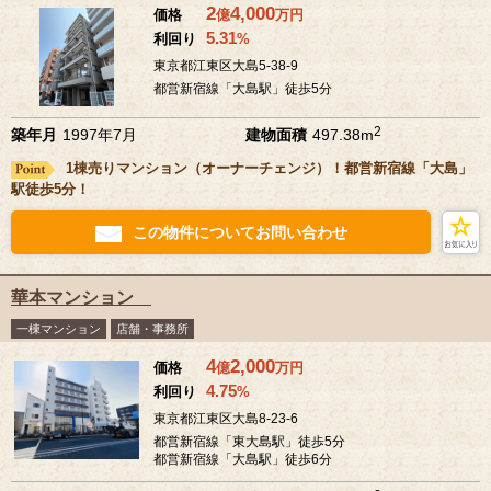
2
4,000
価格
億
万
円
5.31
利回り
%
東京都江東区大島5-38-9
都営新宿線「大島駅」徒歩5分
2
築年月
1997年7月
建物面積
497.38m
1棟売りマンション（オーナーチェンジ）！都営新宿線「大島」
駅徒歩5分！
この物件についてお問い合わせ
華本マンション
一棟マンション
店舗・事務所
4
2,000
価格
億
万
円
4.75
利回り
%
東京都江東区大島8-23-6
都営新宿線「東大島駅」徒歩5分
都営新宿線「大島駅」徒歩6分