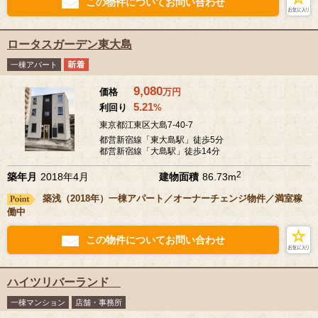
この物件についてお問い合わせ
ロータスガーデン東大島
一棟アパート
9,080
価格
万
円
5.21
利回り
%
東京都江東区大島7-40-7
都営新宿線「東大島駅」徒歩5分
都営新宿線「大島駅」徒歩14分
2
築年月
2018年4月
建物面積
86.73m
築浅（2018年）一棟アパート／オーナーチェンジ物件／満室稼
働中
この物件についてお問い合わせ
ハイツリバーランド
一棟マンション
店舗・事務所