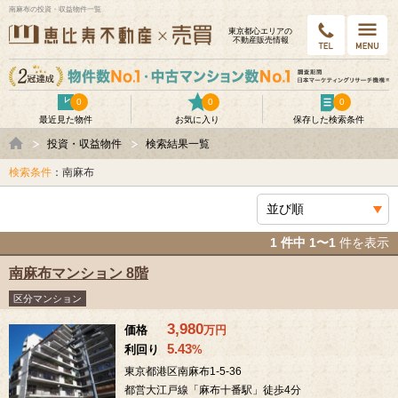
南麻布の投資・収益物件一覧
東京都⼼エリアの
不動産販売情報
0
0
0
最近見た物件
お気に入り
保存した検索条件
投資・収益物件
検索結果一覧
検索条件
：南麻布
1 件中 1〜1
件を表示
南麻布マンション 8階
区分マンション
3,980
価格
万
円
5.43
利回り
%
東京都港区南麻布1-5-36
都営大江戸線「麻布十番駅」徒歩4分