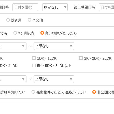
望日時
第二希望日時
用
投資用
その他
にでも
3ヶ月以内
良い物件があったら
～
1K
1DK・1LDK
2K・2DK・2LDK
DK・4LDK
5K・5DK・5LDK以上
～
の詳細を知りたい
売出物件が出たら連絡がほしい
非公開の