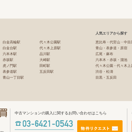
人気エリアから探す
白金高輪駅
代々木公園駅
恵比寿・代官山・中目
白金台駅
代々木上原駅
青山・表参道・原宿
六本木駅
品川駅
広尾・麻布
赤坂駅
大崎駅
六本木・赤坂・溜池
虎ノ門駅
田町駅
代々木公園・代々木上
表参道駅
五反田駅
渋谷・松濤
青山一丁目駅
目黒・五反田
中古マンションの購入に関するお問い合わせはこちら