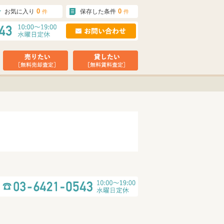
0
0
お気に入り
保存した条件
件
件