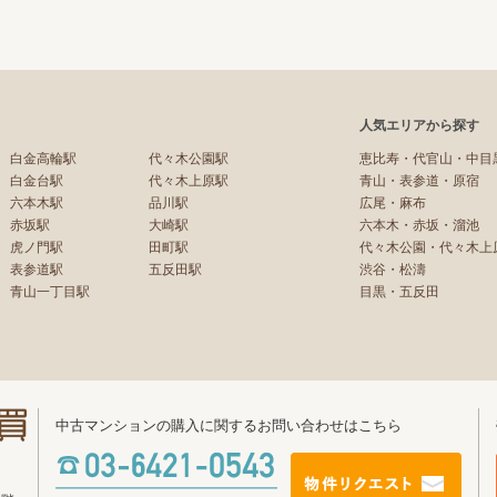
人気エリアから探す
白金高輪駅
代々木公園駅
恵比寿・代官山・中目
白金台駅
代々木上原駅
青山・表参道・原宿
六本木駅
品川駅
広尾・麻布
赤坂駅
大崎駅
六本木・赤坂・溜池
虎ノ門駅
田町駅
代々木公園・代々木上
表参道駅
五反田駅
渋谷・松濤
青山一丁目駅
目黒・五反田
中古マンションの購入に関するお問い合わせはこちら