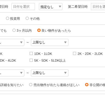
望日時
第二希望日時
用
投資用
その他
にでも
3ヶ月以内
良い物件があったら
～
1K
1DK・1LDK
2K・2DK・2LDK
DK・4LDK
5K・5DK・5LDK以上
～
の詳細を知りたい
売出物件が出たら連絡がほしい
非公開の