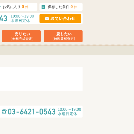
0
0
お気に入り
保存した条件
件
件