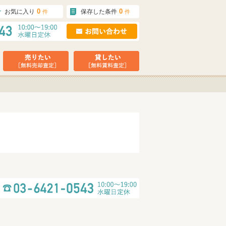
0
0
お気に入り
保存した条件
件
件