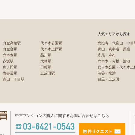
人気エリアから探す
白金高輪駅
代々木公園駅
恵比寿・代官山・中目
白金台駅
代々木上原駅
青山・表参道・原宿
六本木駅
品川駅
広尾・麻布
赤坂駅
大崎駅
六本木・赤坂・溜池
虎ノ門駅
田町駅
代々木公園・代々木上
表参道駅
五反田駅
渋谷・松濤
青山一丁目駅
目黒・五反田
中古マンションの購入に関するお問い合わせはこちら