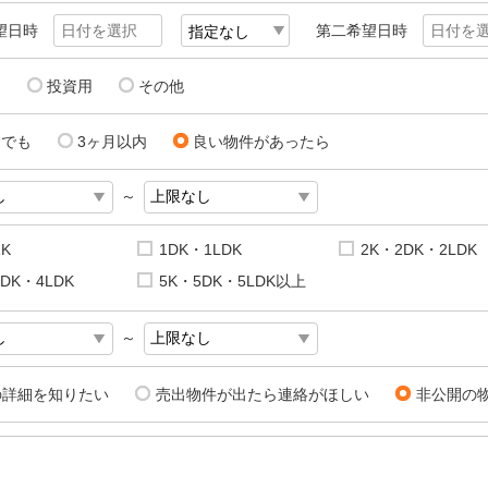
望日時
第二希望日時
用
投資用
その他
にでも
3ヶ月以内
良い物件があったら
～
1K
1DK・1LDK
2K・2DK・2LDK
DK・4LDK
5K・5DK・5LDK以上
～
の詳細を知りたい
売出物件が出たら連絡がほしい
非公開の