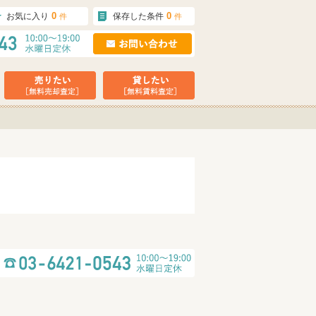
0
0
お気に入り
保存した条件
件
件