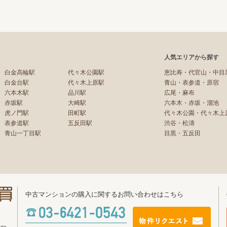
人気エリアから探す
白金高輪駅
代々木公園駅
恵比寿・代官山・中目
白金台駅
代々木上原駅
青山・表参道・原宿
六本木駅
品川駅
広尾・麻布
赤坂駅
大崎駅
六本木・赤坂・溜池
虎ノ門駅
田町駅
代々木公園・代々木上
表参道駅
五反田駅
渋谷・松濤
青山一丁目駅
目黒・五反田
中古マンションの購入に関するお問い合わせはこちら