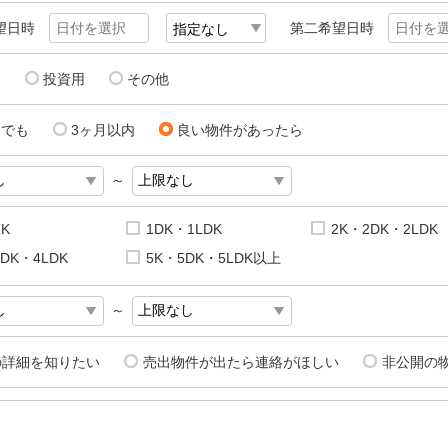
望日時
第二希望日時
用
投資用
その他
にでも
3ヶ月以内
良い物件があったら
～
1K
1DK・1LDK
2K・2DK・2LDK
DK・4LDK
5K・5DK・5LDK以上
～
の詳細を知りたい
売出物件が出たら連絡がほしい
非公開の