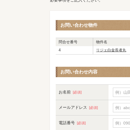
必要事項をご記入ください。
お問い合わせ物件
問合せ番号
物件名
4
リジェ白金長者丸
お問い合わせ内容
お名前
例）山田
[必須]
メールアドレス
例）abc
[必須]
電話番号
例）090-
[必須]