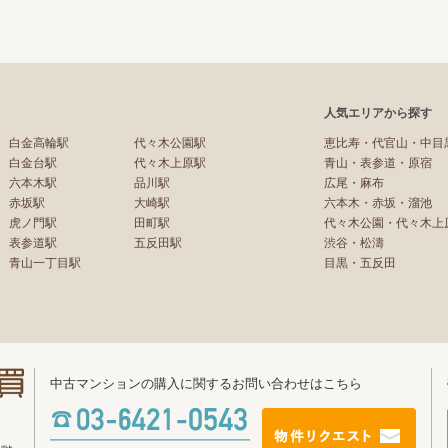
人気エリアから探す
白金高輪駅
代々木公園駅
恵比寿・代官山・中目
白金台駅
代々木上原駅
青山・表参道・原宿
六本木駅
品川駅
広尾・麻布
赤坂駅
大崎駅
六本木・赤坂・溜池
虎ノ門駅
田町駅
代々木公園・代々木上
表参道駅
五反田駅
渋谷・松濤
青山一丁目駅
目黒・五反田
中古マンションの購入に関するお問い合わせはこちら