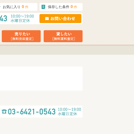
0
0
お気に入り
保存した条件
件
件