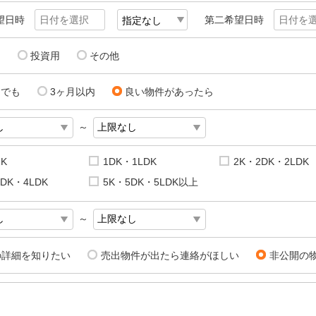
望日時
第二希望日時
用
投資用
その他
にでも
3ヶ月以内
良い物件があったら
～
1K
1DK・1LDK
2K・2DK・2LDK
DK・4LDK
5K・5DK・5LDK以上
～
の詳細を知りたい
売出物件が出たら連絡がほしい
非公開の