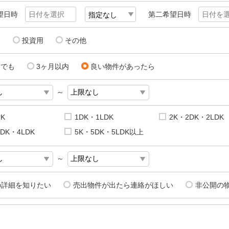
望日時
第二希望日時
用
投資用
その他
にでも
3ヶ月以内
良い物件があったら
～
1K
1DK・1LDK
2K・2DK・2LDK
DK・4LDK
5K・5DK・5LDK以上
～
の詳細を知りたい
売出物件が出たら連絡がほしい
非公開の