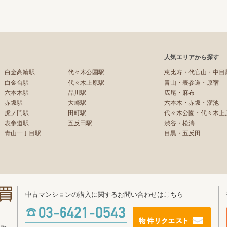
人気エリアから探す
白金高輪駅
代々木公園駅
恵比寿・代官山・中目
白金台駅
代々木上原駅
青山・表参道・原宿
六本木駅
品川駅
広尾・麻布
赤坂駅
大崎駅
六本木・赤坂・溜池
虎ノ門駅
田町駅
代々木公園・代々木上
表参道駅
五反田駅
渋谷・松濤
青山一丁目駅
目黒・五反田
中古マンションの購入に関するお問い合わせはこちら