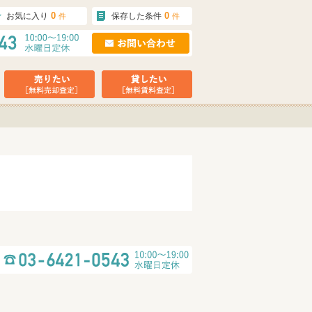
0
0
お気に入り
保存した条件
件
件