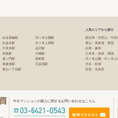
人気エリアから探す
白金高輪駅
代々木公園駅
恵比寿・代官山・中目
白金台駅
代々木上原駅
青山・表参道・原宿
六本木駅
品川駅
広尾・麻布
赤坂駅
大崎駅
六本木・赤坂・溜池
虎ノ門駅
田町駅
代々木公園・代々木上
表参道駅
五反田駅
渋谷・松濤
青山一丁目駅
目黒・五反田
中古マンションの購入に関するお問い合わせはこちら