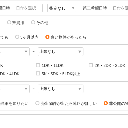
望日時
第二希望日時
用
投資用
その他
にでも
3ヶ月以内
良い物件があったら
～
1K
1DK・1LDK
2K・2DK・2LDK
DK・4LDK
5K・5DK・5LDK以上
～
の詳細を知りたい
売出物件が出たら連絡がほしい
非公開の