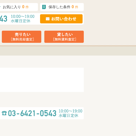
0
0
お気に入り
保存した条件
件
件