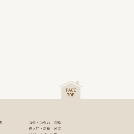
黒
白金・白金台・高輪
虎ノ門・新橋・汐留