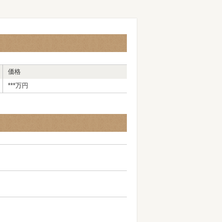
価格
***
万
円