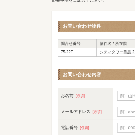
必要事項をご記入ください。
お問い合わせ物件
問合せ番号
物件名 / 所在階
75-22F
シティタワー目黒 2
お問い合わせ内容
お名前
例）山田
[必須]
メールアドレス
例）abc
[必須]
電話番号
例）090-
[必須]