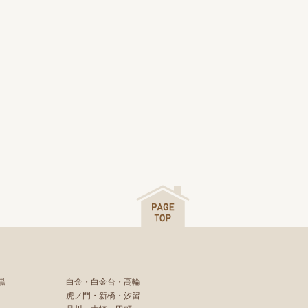
黒
白金・白金台・高輪
虎ノ門・新橋・汐留