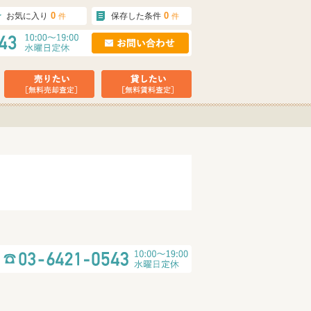
0
0
お気に入り
保存した条件
件
件