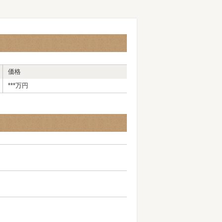
価格
***
万
円