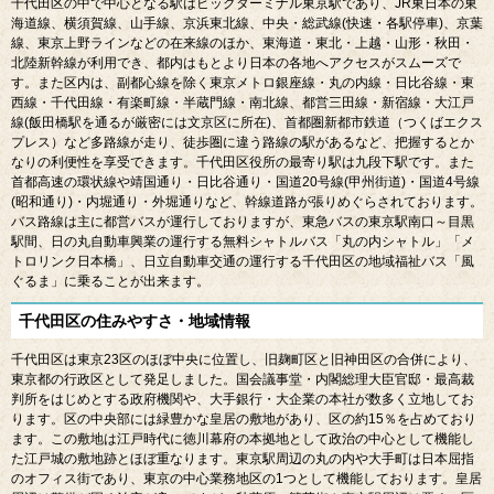
千代田区の中で中心となる駅はビッグターミナル東京駅であり、
JR
東日本の東
海道線、横須賀線、山手線、京浜東北線、中央・総武線
(
快速・各駅停車
)
、京葉
線、東京上野ラインなどの在来線のほか、東海道・東北・上越・山形・秋田・
北陸新幹線が利用でき、都内はもとより日本の各地へアクセスがスムーズで
す。また区内は、副都心線を除く東京メトロ銀座線・丸の内線・日比谷線・東
西線・千代田線・有楽町線・半蔵門線・南北線、都営三田線・新宿線・大江戸
線
(
飯田橋駅を通るが厳密には文京区に所在
)
、首都圏新都市鉄道（つくばエクス
プレス）など多路線が走り、徒歩圏に違う路線の駅があるなど、把握するとか
なりの利便性を享受できます。千代田区役所の最寄り駅は九段下駅です。また
首都高速の環状線や靖国通り・日比谷通り・国道
20
号線
(
甲州街道
)
・国道
4
号線
(
昭和通り
)
・内堀通り・外堀通りなど、幹線道路が張りめぐらされております。
バス路線は主に都営バスが運行しておりますが、東急バスの東京駅南口～目黒
駅間、日の丸自動車興業の運行する無料シャトルバス「丸の内シャトル」「メ
トロリンク日本橋」、日立自動車交通の運行する千代田区の地域福祉バス「風
ぐるま」に乗ることが出来ます。
千代田区の住みやすさ・地域情報
千代田区は東京
23
区のほぼ中央に位置し、旧麹町区と旧神田区の合併により、
東京都の行政区として発足しました。国会議事堂・内閣総理大臣官邸・最高裁
判所をはじめとする政府機関や、大手銀行・大企業の本社が数多く立地してお
ります。区の中央部には緑豊かな皇居の敷地があり、区の約
15
％を占めており
ます。この敷地は江戸時代に徳川幕府の本拠地として政治の中心として機能し
た江戸城の敷地跡とほぼ重なります。東京駅周辺の丸の内や大手町は日本屈指
のオフィス街であり、東京の中心業務地区の
1
つとして機能しております。皇居