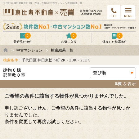
千代田区 神田東松下町 2K・2DK・2LDKの中古マンション売買物件一覧
東京都⼼エリアの
不動産販売情報
0
0
0
最近見た物件
お気に入り
保存した検索条件
中古マンション
検索結果一覧
検索条件
：千代田区 神田東松下町 2K・2DK・2LDK
建物 0 棟
部屋数 0 室
0棟
を表示
ご希望の条件に該当する物件が見つかりませんでした。
申し訳ございません。ご希望の条件に該当する物件が見つか
りませんでした。
条件を変更して再度お試しください。