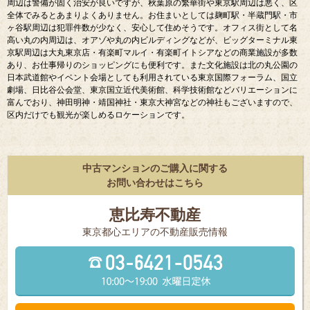
周辺は警備が固く治安が良いですが、秋葉原の繁華街や東京駅周辺は悪く、区
全体でみるとあまりよくありません。お住まいとしては麹町駅・半蔵門駅・市
ヶ谷駅周辺は犯罪件数が少なく、安心して住めそうです。オフィス街として名
高い丸の内周辺は、オアゾや丸の内ビルディングなどが、ビッグターミナル東
京駅周辺は大丸東京店・有楽町マルイ・有楽町イトシアなどの商業施設が多数
あり、お仕事帰りのショッピングにも便利です。また文化施設は北の丸公園の
日本武道館やイベント会場としても利用されている東京国際フォーラム、国立
劇場、日比谷公会堂、東京国立近代美術館、科学技術館などバリエーションに
富んでおり、神田明神・靖国神社・東京大神宮などの神社もございますので、
区内だけでも観光が楽しめるロケーションです。
中古マンションのご購入に関する
お問い合わせはこちら
恵比寿不動産
東京都⼼エリアの不動産販売情報