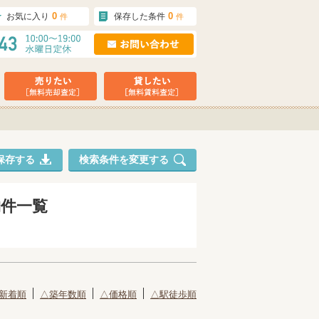
0
0
お気に入り
保存した条件
件
件
保存する
検索条件を変更する
物件一覧
新着順
△築年数順
△価格順
△駅徒歩順