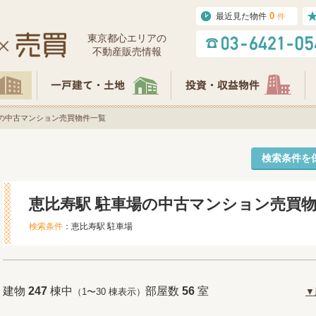
0
最近見た物件
件
東京都⼼エリアの
不動産販売情報
場の中古マンション売買物件一覧
検索条件を
恵比寿駅 駐車場の中古マンション売買
検索条件
：恵比寿駅 駐車場
建物
247
棟中
部屋数
56
室
（1〜30 棟表示）
▼