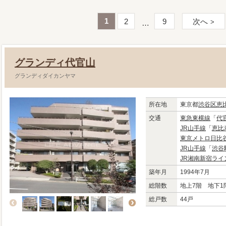
1
2
9
次へ
グランディ代官山
グランディダイカンヤマ
所在地
東京都
渋谷区
恵
交通
東急東横線
「
代
JR山手線
「
恵比
東京メトロ日比
JR山手線
「
渋谷
JR湘南新宿ライ
築年月
1994年7月
総階数
地上7階 地下1
総戸数
44戸