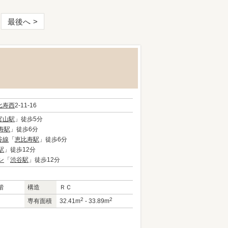
最後へ
比寿西
2-11-16
官山駅
」徒歩5分
寿駅
」徒歩6分
谷線
「
恵比寿駅
」徒歩6分
駅
」徒歩12分
ン
「
渋谷駅
」徒歩12分
階
構造
ＲＣ
2
2
専有面積
32.41m
- 33.89m