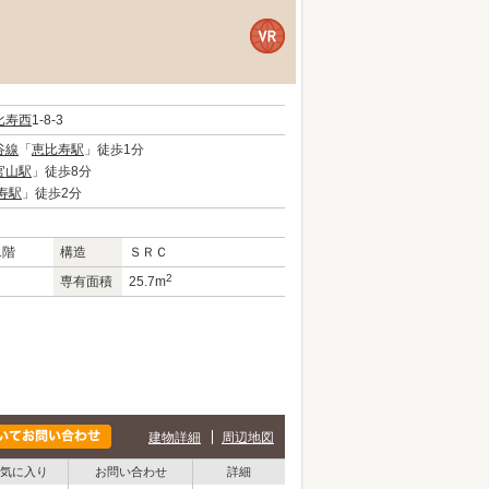
比寿西
1-8-3
谷線
「
恵比寿駅
」徒歩1分
官山駅
」徒歩8分
寿駅
」徒歩2分
1階
構造
ＳＲＣ
2
専有面積
25.7m
建物詳細
周辺地図
気に入り
お問い合わせ
詳細