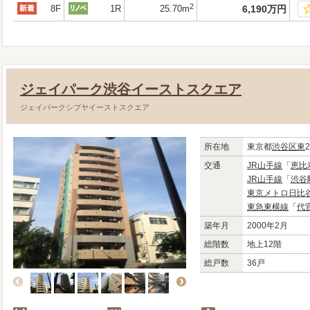
2
8F
1R
25.70m
6,190
万
円
ジェイパーク渋谷イーストスクエア
ジェイパークシブヤイーストスクエア
所在地
東京都
渋谷区
東
2
交通
JR山手線
「
恵比
JR山手線
「
渋谷
東京メトロ日比
東急東横線
「
代
築年月
2000年2月
総階数
地上12階
総戸数
36戸