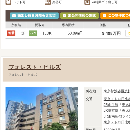
ペット可
楽器可
24時間ゴミ出し可
所在階
間取り
専有面積
価格
2
3F
1LDK
50.89m
9,498
万
円
フォレスト・ヒルズ
フォレスト・ヒルズ
所在地
東京都
渋谷区
恵
交通
東京メトロ日比
JR山手線
「
恵比
JR埼京線
「
恵比
JR湘南新宿ライ
東京メトロ日比