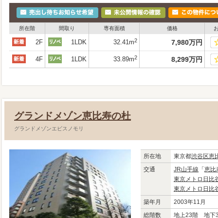
所在階
間取り
専有面積
価格
2
2F
1LDK
32.41m
7,980
万
円
2
4F
1LDK
33.89m
8,299
万
円
グランドメゾン恵比寿の杜
グランドメゾンエビスノモリ
所在地
東京都
渋谷区
恵
交通
JR山手線
「
恵比
東京メトロ日比
東京メトロ日比
築年月
2003年11月
総階数
地上23階 地下