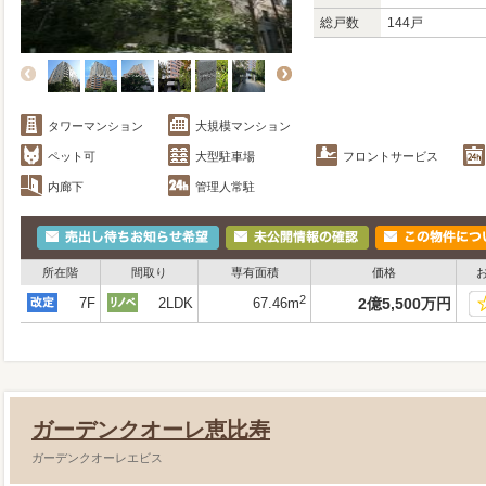
総戸数
144戸
タワーマンション
大規模マンション
ペット可
大型駐車場
フロントサービス
内廊下
管理人常駐
所在階
間取り
専有面積
価格
2
7F
2LDK
67.46m
2
億
5,500
万
円
ガーデンクオーレ恵比寿
ガーデンクオーレエビス