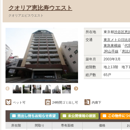
クオリア恵比寿ウエスト
クオリアエビスウエスト
所在地
東京都
渋谷区
恵
交通
東京メトロ日比
東急東横線
「
代
JR山手線
「
恵比
築年月
2003年3月
総階数
地上13階 地下
総戸数
65戸
ペット可
24時間ゴミ出し可
内廊下
所在階
間取り
専有面積
価格
お