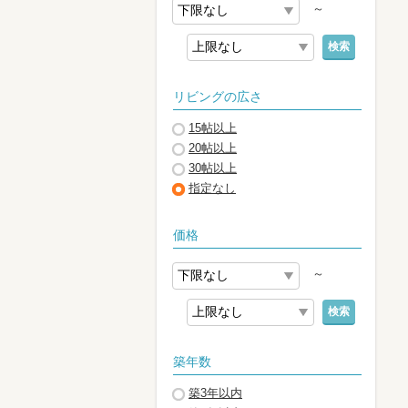
～
検索
リビングの広さ
15帖以上
20帖以上
30帖以上
指定なし
価格
～
検索
築年数
築3年以内