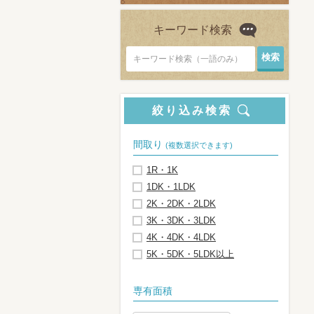
キーワード検索
キーワード検索（一語のみ）
絞り込み検索
間取り
(複数選択できます)
1R・1K
1DK・1LDK
2K・2DK・2LDK
3K・3DK・3LDK
4K・4DK・4LDK
5K・5DK・5LDK以上
専有面積