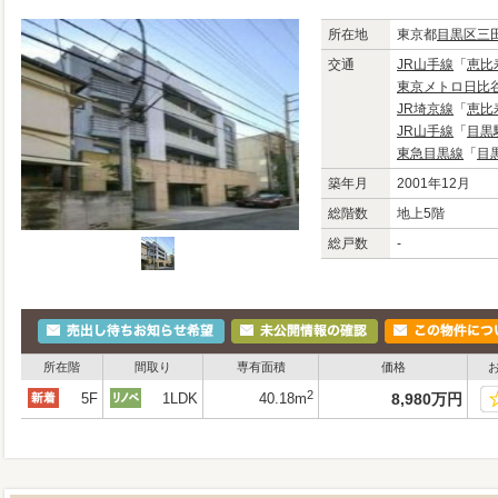
所在地
東京都
目黒区
三
交通
JR山手線
「
恵比
東京メトロ日比
JR埼京線
「
恵比
JR山手線
「
目黒
東急目黒線
「
目
築年月
2001年12月
総階数
地上5階
総戸数
-
所在階
間取り
専有面積
価格
2
5F
1LDK
40.18m
8,980
万
円