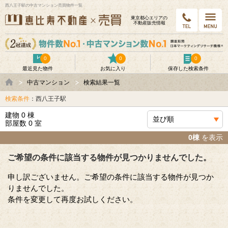
西八王子駅の中古マンション売買物件一覧
東京都⼼エリアの
不動産販売情報
0
0
0
最近見た物件
お気に入り
保存した検索条件
中古マンション
検索結果一覧
検索条件
：西八王子駅
建物 0 棟
部屋数 0 室
0棟
を表示
ご希望の条件に該当する物件が見つかりませんでした。
申し訳ございません。ご希望の条件に該当する物件が見つか
りませんでした。
条件を変更して再度お試しください。