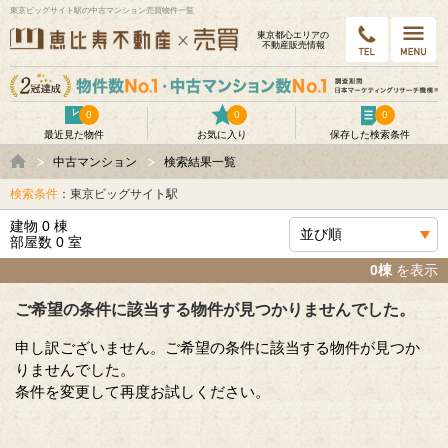
東京ビッグサイト駅の中古マンション売買物件一覧
東京都⼼エリアの
不動産販売情報
0
0
0
最近見た物件
お気に入り
保存した検索条件
中古マンション
検索結果一覧
検索条件
：東京ビッグサイト駅
建物 0 棟
部屋数 0 室
0棟
を表示
ご希望の条件に該当する物件が見つかりませんでした。
申し訳ございません。ご希望の条件に該当する物件が見つか
りませんでした。
条件を変更して再度お試しください。