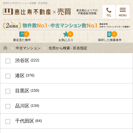
住所から中古マンションを検索 - 区名指定
東京都⼼エリアの
不動産販売情報
0
0
0
最近見た物件
お気に入り
保存した検索条件
中古マンション
住所から検索 - 区名指定
渋谷区
(222)
港区
(376)
目黒区
(150)
品川区
(134)
千代田区
(64)