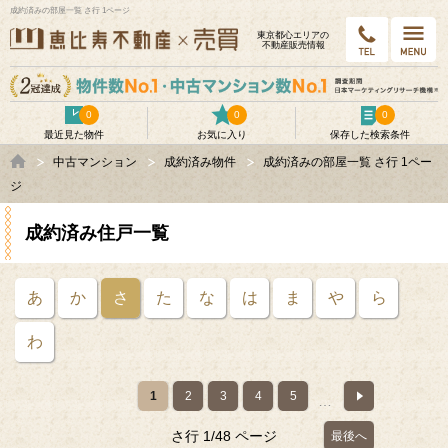
成約済みの部屋一覧 さ行 1ページ
東京都⼼エリアの
不動産販売情報
0
0
0
最近見た物件
お気に入り
保存した検索条件
中古マンション
成約済み物件
成約済みの部屋一覧 さ行 1ペー
ジ
成約済み住戸一覧
あ
か
さ
た
な
は
ま
や
ら
わ
1
2
3
4
5
…
さ行
1/48 ページ
最後へ