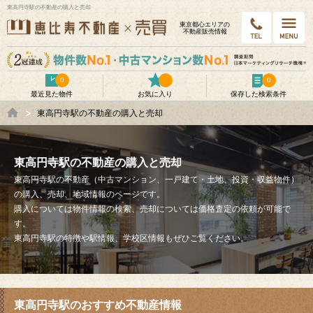
東高円寺駅の不動産の購入と売却
東京都⼼エリアの
不動産販売情報
0
0
最近見た物件
お気に入り
保存した検索条件
東高円寺駅の不動産の購入と売却
東高円寺駅の不動産の購入と売却
東高円寺駅の不動産（中古マンション、一戸建て・土地、投資・収益物件）
の購入、売却、地域情報のページです。
購入については物件情報の検索、売却については価格査定の依頼が可能で
す。
東高円寺駅の特徴や駅情報、学校区情報もぜひご覧ください。
東高円寺駅のおすすめ不動産情報