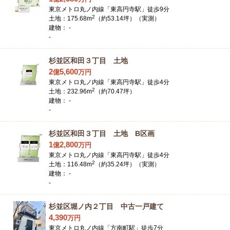
東京メトロ丸ノ内線「東高円寺駅」徒歩9分
2
土地：175.68m
（約53.14坪）（実測）
建物： -
-
杉並区和田３丁目 土地
2
5,600
億
万
円
東京メトロ丸ノ内線「東高円寺駅」徒歩4分
2
土地：232.96m
（約70.47坪）
建物： -
-
杉並区和田３丁目 土地 B区画
1
2,800
億
万
円
東京メトロ丸ノ内線「東高円寺駅」徒歩4分
2
土地：116.48m
（約35.24坪）（実測）
建物： -
-
杉並区堀ノ内２丁目 中古一戸建て
4,390
万
円
東京メトロ丸ノ内線「方南町駅」徒歩7分