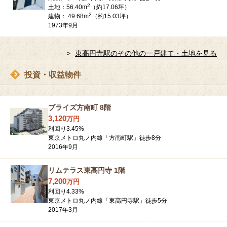
2
土地：56.40m
（約17.06坪）
2
建物： 49.68m
（約15.03坪）
1973年9月
東高円寺駅のその他の一戸建て・土地を見る
投資・収益物件
ブライズ方南町 8階
3,120
万
円
利回り
3.45
%
東京メトロ丸ノ内線「方南町駅」徒歩8分
2016年9月
リムテラス東高円寺 1階
7,200
万
円
利回り
4.33
%
東京メトロ丸ノ内線「東高円寺駅」徒歩5分
2017年3月