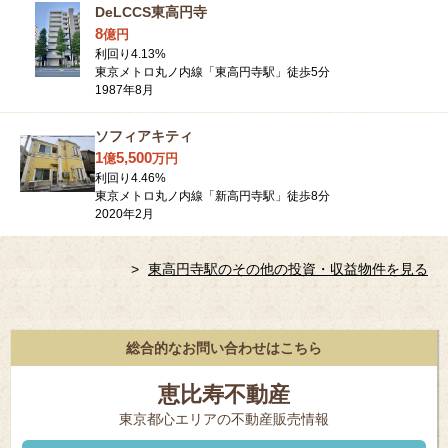
DeLCCS東高円寺
8
億
円
利回り
4.13
%
東京メトロ丸ノ内線「東高円寺駅」徒歩5分
1987年8月
ソフィアキティ
1
5,500
億
万
円
利回り
4.46
%
東京メトロ丸ノ内線「新高円寺駅」徒歩8分
2020年2月
東高円寺駅のその他の投資・収益物件を見る
総合的なお問い合わせはこちら
恵比寿不動産
東京都⼼エリアの不動産販売情報