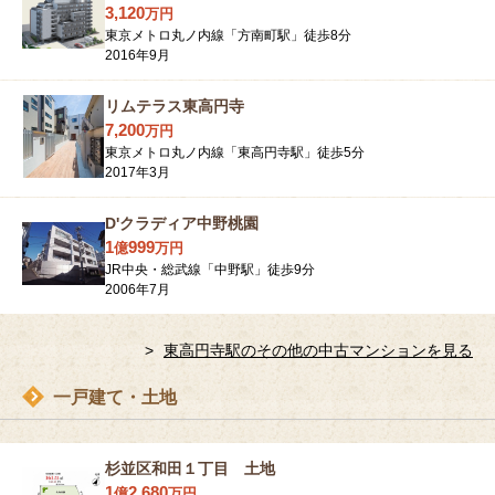
3,120
万
円
東京メトロ丸ノ内線「方南町駅」徒歩8分
2016年9月
リムテラス東高円寺
7,200
万
円
東京メトロ丸ノ内線「東高円寺駅」徒歩5分
2017年3月
D'クラディア中野桃園
1
999
億
万
円
JR中央・総武線「中野駅」徒歩9分
2006年7月
東高円寺駅のその他の中古マンションを見る
一戸建て・土地
杉並区和田１丁目 土地
1
2,680
億
万
円