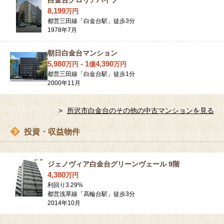
白金台グロリアハイツ
8,199
万
円
都営三田線「白金台駅」徒歩3分
1978年7月
朝日白金台マンション
5,980
-
1
4,390
万
円
億
万
円
都営三田線「白金台駅」徒歩1分
2000年11月
所沢市白金台のその他の中古マンションを見る
投資・収益物件
ジェノヴィア白金台グリーンヴェール 9階
4,380
万
円
利回り
3.29
%
都営浅草線「高輪台駅」徒歩3分
2014年10月