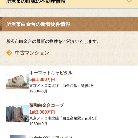
所沢市の町域の不動産情報
所沢市白金台の新着物件情報
所沢市白金台の最新の物件をご紹介いたします。
中古マンション
ホーマットキャピタル
5
1,800
億
万
円
東京メトロ南北線「白金台駅」徒歩5分
1980年6月
藤和白金台コープ
1
3,000
億
万
円
東京メトロ南北線「白金高輪駅」徒歩5分
1980年9月