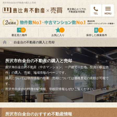
所沢市白金台の不動産の購入と売却
東京都⼼エリアの
不動産販売情報
0
0
最近見た物件
お気に入り
保存した検索条件
白金台の不動産の購入と売却
所沢市白金台の不動産の購入と売却
所沢市白金台の不動産（中古マンション、一戸建て・土地、投資・収益物
件）の購入、売却、地域情報のページです。
購入については物件情報の検索、売却については価格査定の依頼が可能で
す。
所沢市白金台の特徴や駅情報、学校区情報もぜひご覧ください。
所沢市白金台のおすすめ不動産情報