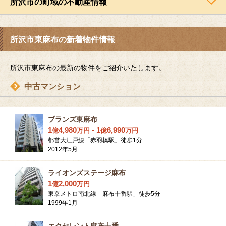
所沢市の町域の不動産情報
所沢市東麻布の新着物件情報
所沢市東麻布の最新の物件をご紹介いたします。
中古マンション
ブランズ東麻布
1
4,980
-
1
6,990
億
万
円
億
万
円
都営大江戸線「赤羽橋駅」徒歩1分
2012年5月
ライオンズステージ麻布
1
2,000
億
万
円
東京メトロ南北線「麻布十番駅」徒歩5分
1999年1月