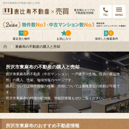
所沢市東麻布の不動産の購入と売却
東京都⼼エリアの
不動産販売情報
0
0
最近見た物件
お気に入り
保存した検索条件
東麻布の不動産の購入と売却
所沢市東麻布の不動産の購入と売却
所沢市東麻布の不動産（中古マンション、一戸建て・土地、投資・収益物
件）の購入、売却、地域情報のページです。
購入については物件情報の検索、売却については価格査定の依頼が可能で
す。
所沢市東麻布の特徴や駅情報、学校区情報もぜひご覧ください。
所沢市東麻布のおすすめ不動産情報