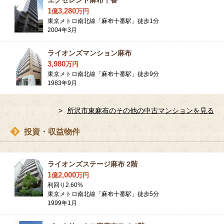
エクセレント麻布十番
1
3,280
億
万
円
東京メトロ南北線「麻布十番駅」徒歩1分
2004年3月
ライオンズマンション麻布
3,980
万
円
東京メトロ南北線「麻布十番駅」徒歩9分
1983年9月
所沢市東麻布のその他の中古マンションを見る
投資・収益物件
ライオンズステージ麻布 2階
1
2,000
億
万
円
利回り
2.60
%
東京メトロ南北線「麻布十番駅」徒歩5分
1999年1月