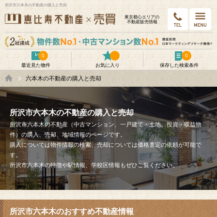
所沢市六本木の不動産の購入と売却
東京都⼼エリアの
不動産販売情報
0
0
最近見た物件
お気に入り
保存した検索条件
六本木の不動産の購入と売却
所沢市六本木の不動産の購入と売却
所沢市六本木の不動産（中古マンション、一戸建て・土地、投資・収益物
件）の購入、売却、地域情報のページです。
購入については物件情報の検索、売却については価格査定の依頼が可能で
す。
所沢市六本木の特徴や駅情報、学校区情報もぜひご覧ください。
所沢市六本木のおすすめ不動産情報