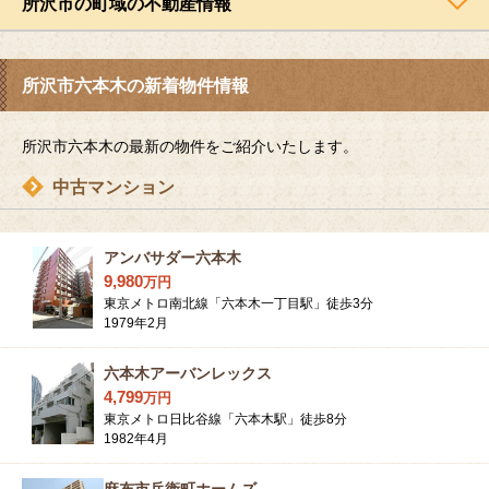
所沢市の町域の不動産情報
所沢市六本木の新着物件情報
所沢市六本木の最新の物件をご紹介いたします。
中古マンション
アンバサダー六本木
9,980
万
円
東京メトロ南北線「六本木一丁目駅」徒歩3分
1979年2月
六本木アーバンレックス
4,799
万
円
東京メトロ日比谷線「六本木駅」徒歩8分
1982年4月