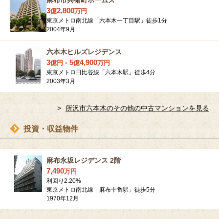
麻布市兵衛町ホームズ
3
2,800
億
万
円
東京メトロ南北線「六本木一丁目駅」徒歩1分
2004年9月
六本木ヒルズレジデンス
3
-
5
4,900
億
円
億
万
円
東京メトロ日比谷線「六本木駅」徒歩4分
2003年3月
所沢市六本木のその他の中古マンションを見る
投資・収益物件
麻布永坂レジデンス 2階
7,490
万
円
利回り
2.20
%
東京メトロ南北線「麻布十番駅」徒歩5分
1970年12月