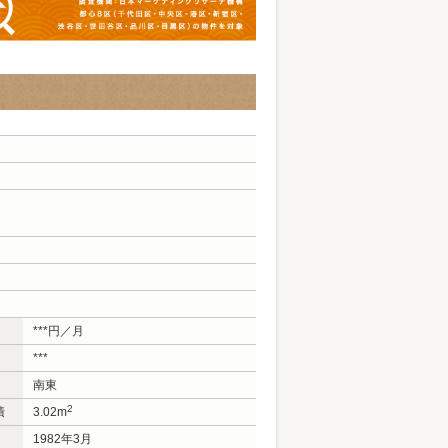
***円／月
***
南東
2
積
3.02m
1982年3月