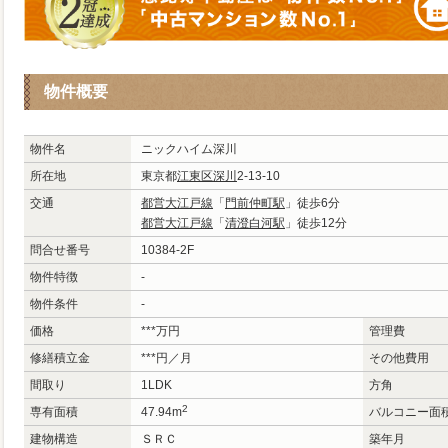
物件概要
物件名
ニックハイム深川
所在地
東京都
江東区
深川
2-13-10
交通
都営大江戸線
「
門前仲町駅
」徒歩6分
都営大江戸線
「
清澄白河駅
」徒歩12分
問合せ番号
10384-2F
物件特徴
-
物件条件
-
価格
***
万
円
管理費
修繕積立金
***円／月
その他費用
間取り
1LDK
方角
2
専有面積
47.94m
バルコニー面
建物構造
ＳＲＣ
築年月