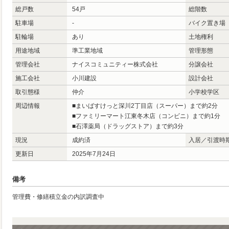
総戸数
54戸
総階数
駐車場
-
バイク置き場
駐輪場
あり
土地権利
用途地域
準工業地域
管理形態
管理会社
ナイスコミュニティー株式会社
分譲会社
施工会社
小川建設
設計会社
取引態様
仲介
小学校学区
周辺情報
■まいばすけっと深川2丁目店（スーパー）まで約2分
■ファミリーマート江東冬木店（コンビニ）まで約1分
■石澤薬局（ドラッグストア）まで約3分
現況
成約済
入居／引渡時
更新日
2025年7月24日
備考
管理費・修繕積立金の内訳調査中