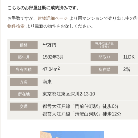
こちらのお部屋は既に成約済みです。
お手数ですが、
建物詳細ページ
より同マンションで売り出し中の
物件検索
より最新の物件をお探しください。
毎月の返済額
価格
***
万
円
（目安）
1982年3月
1LDK
築年月
間取り
2
47.94m
2階
専有面積
所在階
南東
方角
東京都江東区深川2-13-10
所在地
都営大江戸線「門前仲町駅」徒歩6分
交通
都営大江戸線「清澄白河駅」徒歩12分