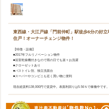
東西線・大江戸線「門前仲町」駅徒歩6分の好立
住戸！オーナーチェンジ物件！
【特徴・設備】
■2017年フルリノベーション物件
■浴室乾燥機付きなので雨の日でも楽々お洗濯
■クローゼットあり
■バストイレ別、独立洗面台
■スーパーやコンビニも近く買い物に便利
現在総賃料138,000円で賃貸中。表⾯利回りは5.56％で稼働中です