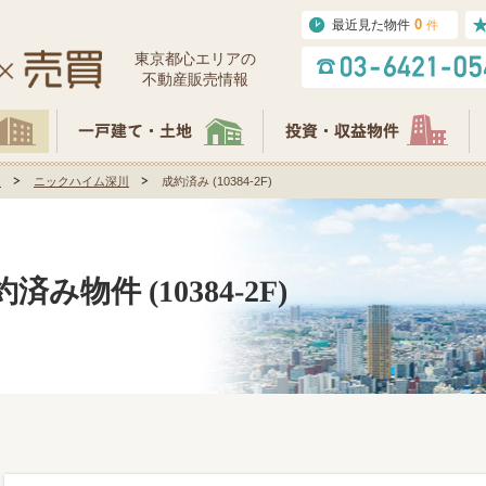
0
最近見た物件
件
東京都⼼エリアの
不動産販売情報
川
ニックハイム深川
成約済み (10384-2F)
物件 (10384-2F)