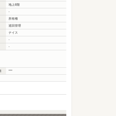
地上8階
-
所有権
巡回管理
ナイス
-
-
期
***