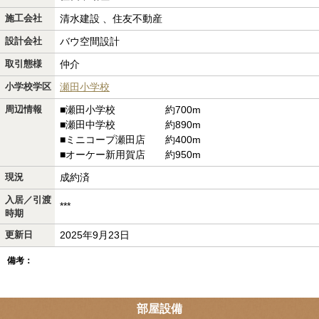
施工会社
清水建設 、住友不動産
設計会社
バウ空間設計
取引態様
仲介
小学校学区
瀬田小学校
周辺情報
■瀬田小学校 約700m
■瀬田中学校 約890m
■ミニコープ瀬田店 約400m
■オーケー新用賀店 約950m
現況
成約済
入居／引渡
***
時期
更新日
2025年9月23日
備考：
部屋設備