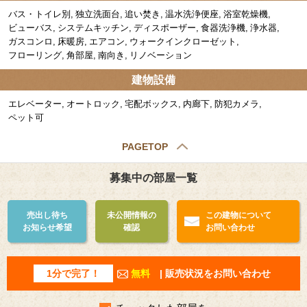
バス・トイレ別
独立洗面台
追い焚き
温水洗浄便座
浴室乾燥機
ビューバス
システムキッチン
ディスポーザー
食器洗浄機
浄水器
ガスコンロ
床暖房
エアコン
ウォークインクローゼット
フローリング
角部屋
南向き
リノベーション
建物設備
エレベーター
オートロック
宅配ボックス
内廊下
防犯カメラ
ペット可
PAGETOP
募集中の部屋一覧
売出し待ち
未公開情報の
この建物について
お知らせ希望
確認
お問い合わせ
1分で完了！
無料
| 販売状況をお問い合わせ