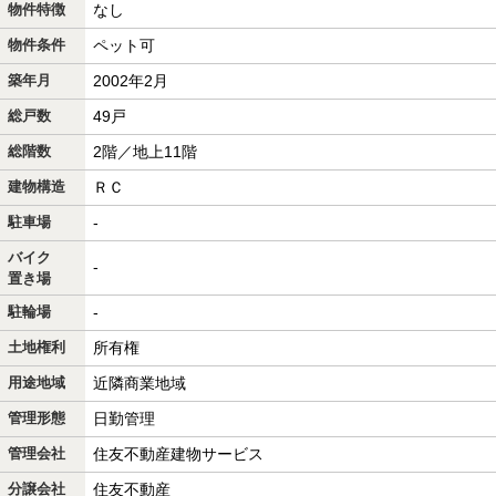
物件特徴
なし
物件条件
ペット可
築年月
2002年2月
総戸数
49戸
総階数
2階／地上11階
建物構造
ＲＣ
駐車場
-
バイク
-
置き場
駐輪場
-
土地権利
所有権
用途地域
近隣商業地域
管理形態
日勤管理
管理会社
住友不動産建物サービス
分譲会社
住友不動産