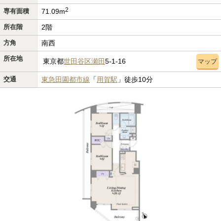
2
専有面積
71.09m
所在階
2階
方角
南西
所在地
東京都
世田谷区
瀬田
5-1-16
マップ
交通
東急田園都市線
「
用賀駅
」徒歩10分