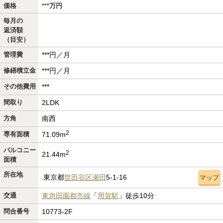
価格
万
円
***
毎月の
返済額
（目安）
管理費
***円／月
修繕積立金
***円／月
その他費用
***
間取り
2LDK
方角
南西
2
専有面積
71.09m
バルコニー
2
21.44m
面積
所在地
東京都
世田谷区
瀬田
5-1-16
マップ
交通
東急田園都市線
「
用賀駅
」徒歩10分
問合番号
10773-2F