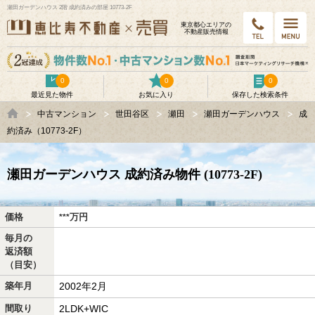
瀬田ガーデンハウス 2階 成約済みの部屋 10773-2F
東京都⼼エリアの
不動産販売情報
0
0
0
最近見た物件
お気に入り
保存した検索条件
中古マンション
世田谷区
瀬田
瀬田ガーデンハウス
成
約済み（10773-2F）
瀬田ガーデンハウス 成約済み物件 (10773-2F)
価格
万
円
***
毎月の
返済額
（目安）
築年月
2002年2月
間取り
2LDK+WIC