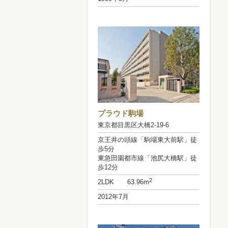
プラウド駒場
東京都目黒区大橋2-19-6
京王井の頭線「駒場東大前駅」徒
歩5分
東急田園都市線「池尻大橋駅」徒
歩12分
2
2LDK 63.96m
2012年7月