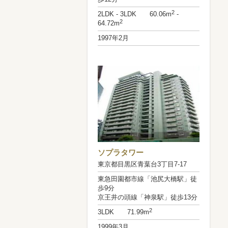
2
2LDK - 3LDK 60.06m
-
2
64.72m
1997年2月
ソプラタワー
東京都目黒区青葉台3丁目7-17
東急田園都市線「池尻大橋駅」徒
歩9分
京王井の頭線「神泉駅」徒歩13分
2
3LDK 71.99m
1999年3月