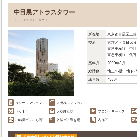
中目黒アトラスタワー
ナカメグロアトラスタワー
所在地
東京都目黒区上目黒1
交通
東京メトロ日比谷
東急東横線「中目
東急東横線「代官
築年月
2009年9月
総階数
地上45階 地下2
総戸数
495戸
タワーマンション
大規模マンション
ペット可
大型駐車場
フロントサービス
24時間ゴミ出し可
各階ゴミ置き場
内廊下