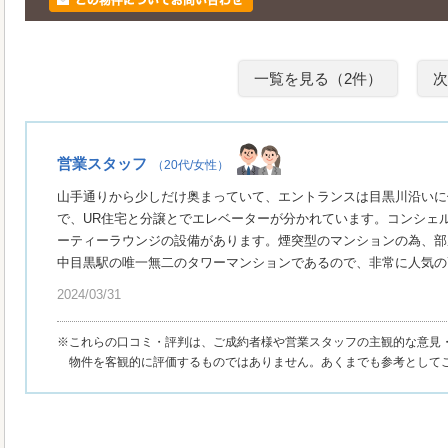
一覧を見る（2件）
次
営業スタッフ
（20代/女性）
山手通りから少しだけ奥まっていて、エントランスは目黒川沿いに
で、UR住宅と分譲とでエレベーターが分かれています。コンシェ
ーティーラウンジの設備があります。煙突型のマンションの為、部
中目黒駅の唯一無二のタワーマンションであるので、非常に人気の
2024/03/31
※これらの口コミ・評判は、ご成約者様や営業スタッフの主観的な意見
物件を客観的に評価するものではありません。あくまでも参考として