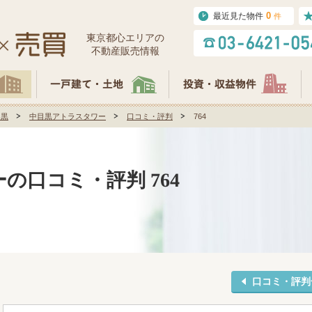
0
最近見た物件
件
東京都⼼エリアの
不動産販売情報
目黒
中目黒アトラスタワー
口コミ・評判
764
の口コミ・評判 764
口コミ・評判