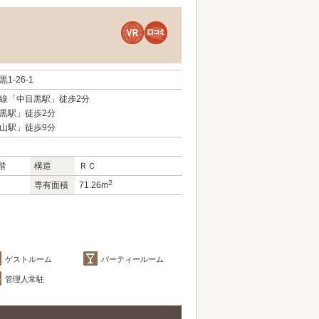
-26-1
線「中目黒駅」徒歩2分
黒駅」徒歩2分
山駅」徒歩9分
階
構造
ＲＣ
2
専有面積
71.26m
ゲストルーム
パーティールーム
管理人常駐