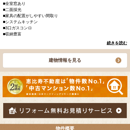
■全室窓あり
■二面採光
■家具の配置がしやすい間取り
■システムキッチン
■3口ガスコンロ
■収納豊富
続きを読む
建物情報を見る
物件概要