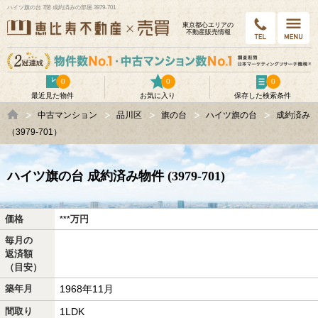
ハイツ旗の台 7階 成約済みの部屋 3979-701
東京都⼼エリアの
不動産販売情報
0
0
0
最近見た物件
お気に入り
保存した検索条件
中古マンション
品川区
旗の台
ハイツ旗の台
成約済み
（3979-701）
ハイツ旗の台 成約済み物件 (3979-701)
価格
万
円
***
毎月の
返済額
（目安）
築年月
1968年11月
間取り
1LDK