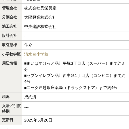
管理会社
株式会社秀栄興産
分譲会社
太陽興業株式会社
施工会社
中央建設株式会社
設計会社
-
取引態様
仲介
小学校学区
清水台小学校
周辺情報
■まいばすけっと品川平塚3丁目店（スーパー）まで約3
分
■セブンイレブン品川西中延1丁目店（コンビニ）まで約
4分
■ニック戸越銀座薬局（ドラックストア）まで約4分
現況
成約済
入居／引渡
***
時期
更新日
2025年5月26日