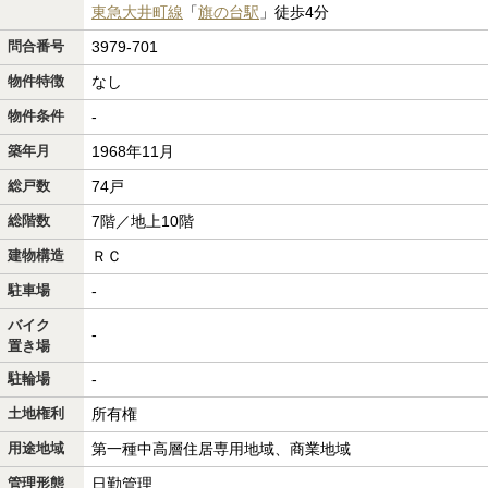
東急大井町線
「
旗の台駅
」徒歩4分
問合番号
3979-701
物件特徴
なし
物件条件
-
築年月
1968年11月
総戸数
74戸
総階数
7階／地上10階
建物構造
ＲＣ
駐車場
-
バイク
-
置き場
駐輪場
-
土地権利
所有権
用途地域
第一種中高層住居専用地域、商業地域
管理形態
日勤管理