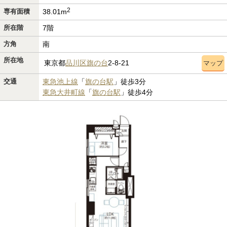
2
専有面積
38.01m
所在階
7階
方角
南
所在地
東京都
品川区
旗の台
2-8-21
マップ
交通
東急池上線
「
旗の台駅
」徒歩3分
東急大井町線
「
旗の台駅
」徒歩4分