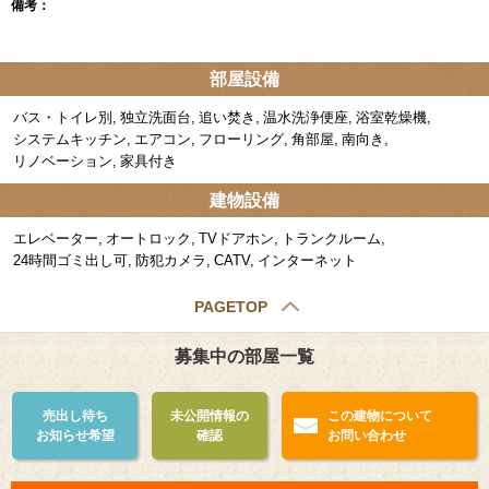
備考：
部屋設備
バス・トイレ別
独立洗面台
追い焚き
温水洗浄便座
浴室乾燥機
システムキッチン
エアコン
フローリング
角部屋
南向き
リノベーション
家具付き
建物設備
エレベーター
オートロック
TVドアホン
トランクルーム
24時間ゴミ出し可
防犯カメラ
CATV
インターネット
PAGETOP
募集中の部屋一覧
売出し待ち
未公開情報の
この建物について
お知らせ希望
確認
お問い合わせ