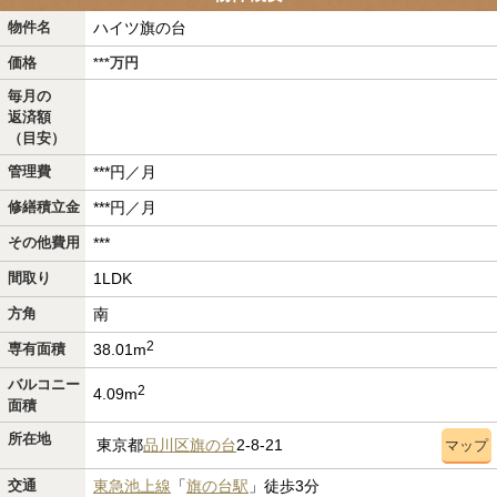
物件名
ハイツ旗の台
価格
万
円
***
毎月の
返済額
（目安）
管理費
***円／月
修繕積立金
***円／月
その他費用
***
間取り
1LDK
方角
南
2
専有面積
38.01m
バルコニー
2
4.09m
面積
所在地
東京都
品川区
旗の台
2-8-21
マップ
交通
東急池上線
「
旗の台駅
」徒歩3分