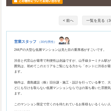
< 前へ
一覧を見る（3
営業スタッフ
（30代/男性）
244戸の大型な低層マンションは見た目の重厚感がすごいです。
渋谷と代官山が最寄で利便性は勿論ですが、山手線ターミナル駅が
囲気は、初めてこのエリアをご覧になる方から「ホントに渋谷が最
ます。
物件は、鹿島建設（株）旧分譲・施工・設計を行っている事で、大
どにも引けを取らない低層マンションならではの落ち着いた雰囲気
ます。
このマンション限定で空くのを待たれているお客様もいるくらい人