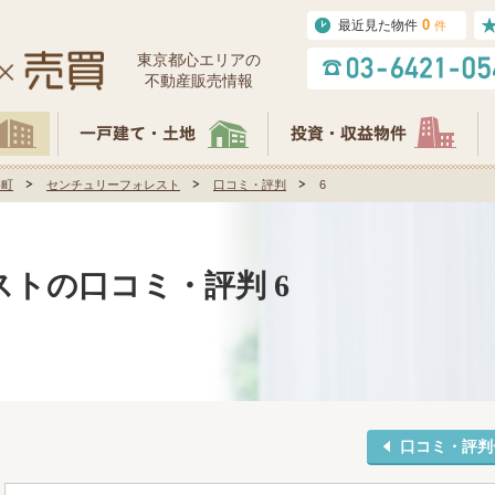
0
最近見た物件
件
東京都⼼エリアの
不動産販売情報
谷町
センチュリーフォレスト
口コミ・評判
6
トの口コミ・評判 6
口コミ・評判