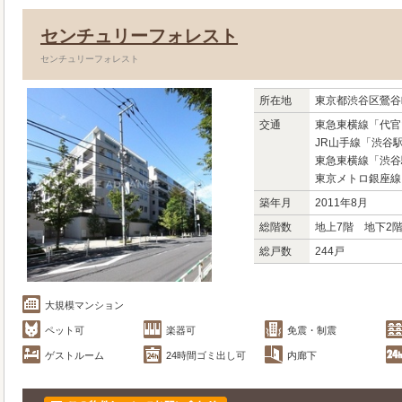
センチュリーフォレスト
センチュリーフォレスト
所在地
東京都渋谷区鶯谷町
交通
東急東横線「代官
JR山手線「渋谷
東急東横線「渋谷
東京メトロ銀座線
築年月
2011年8月
総階数
地上7階 地下2
総戸数
244戸
大規模マンション
ペット可
楽器可
免震・制震
ゲストルーム
24時間ゴミ出し可
内廊下