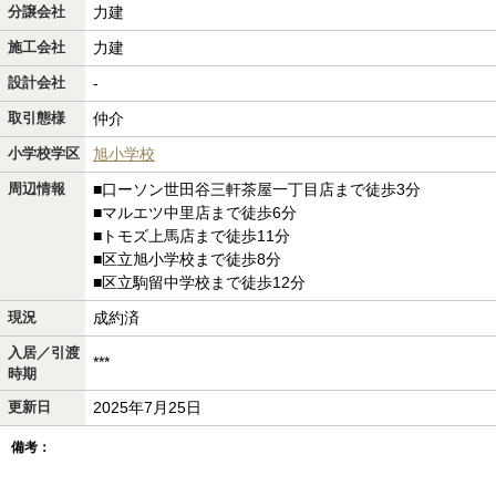
分譲会社
力建
施工会社
力建
設計会社
-
取引態様
仲介
小学校学区
旭小学校
周辺情報
■口ーソン世田谷三軒茶屋一丁目店まで徒歩3分
■マルエツ中里店まで徒歩6分
■トモズ上馬店まで徒歩11分
■区立旭小学校まで徒歩8分
■区立駒留中学校まで徒歩12分
現況
成約済
入居／引渡
***
時期
更新日
2025年7月25日
備考：