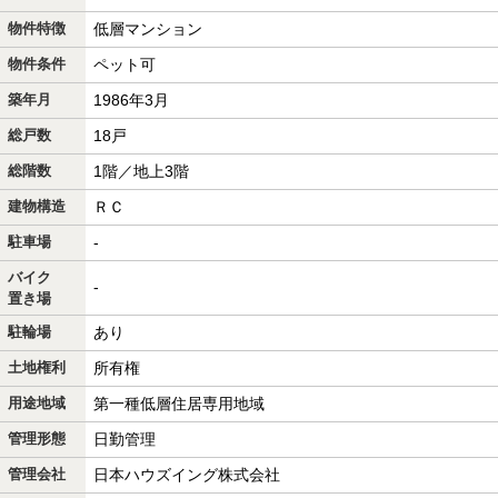
物件特徴
低層マンション
物件条件
ペット可
築年月
1986年3月
総戸数
18戸
総階数
1階／地上3階
建物構造
ＲＣ
駐車場
-
バイク
-
置き場
駐輪場
あり
土地権利
所有権
用途地域
第一種低層住居専用地域
管理形態
日勤管理
管理会社
日本ハウズイング株式会社