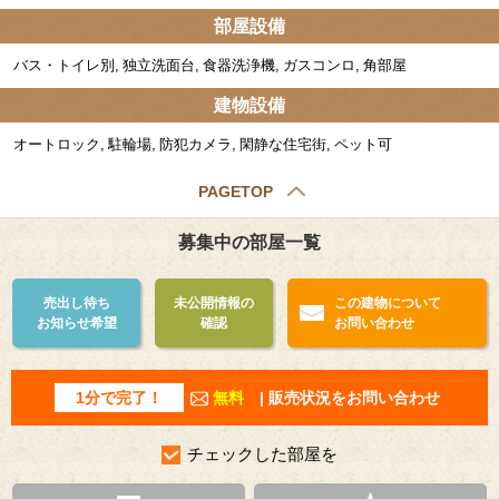
部屋設備
バス・トイレ別
独立洗面台
食器洗浄機
ガスコンロ
角部屋
建物設備
オートロック
駐輪場
防犯カメラ
閑静な住宅街
ペット可
PAGETOP
募集中の部屋一覧
売出し待ち
未公開情報の
この建物について
お知らせ希望
確認
お問い合わせ
1分で完了！
無料
| 販売状況をお問い合わせ
チェックした部屋を