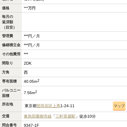
価格
万
円
***
毎月の
返済額
（目安）
管理費
***円／月
修繕積立金
***円／月
その他費用
***
間取り
2DK
方角
西
2
専有面積
40.05m
バルコニー
2
7.56m
面積
所在地
東京都
世田谷区
上馬
1-24-11
マップ
交通
東急田園都市線
「
三軒茶屋駅
」徒歩10分
問合番号
9347-1F