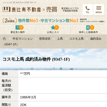
コスモ上馬 1階 成約済みの部屋 9347-1F
東京都⼼エリアの
不動産販売情報
0
0
0
最近見た物件
お気に入り
保存した検索条件
中古マンション
世田谷区
上馬
コスモ上馬
成約済み
（9347-1F）
コスモ上馬 成約済み物件 (9347-1F)
価格
万
円
***
毎月の
返済額
（目安）
築年月
1986年3月
間取り
2DK