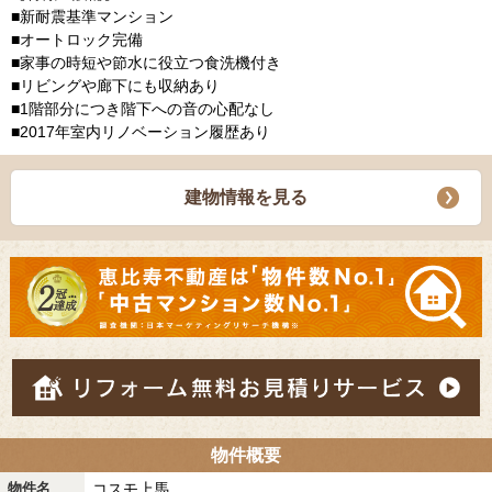
■新耐震基準マンション
■オートロック完備
■家事の時短や節水に役立つ食洗機付き
■リビングや廊下にも収納あり
■1階部分につき階下への音の心配なし
■2017年室内リノベーション履歴あり
建物情報を見る
物件概要
物件名
コスモ上馬