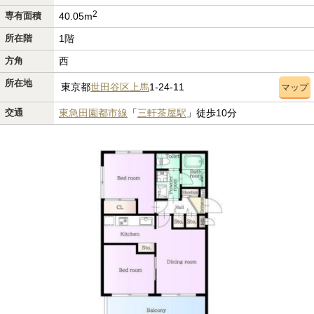
2
専有面積
40.05m
所在階
1階
方角
西
所在地
東京都
世田谷区
上馬
1-24-11
マップ
交通
東急田園都市線
「
三軒茶屋駅
」徒歩10分