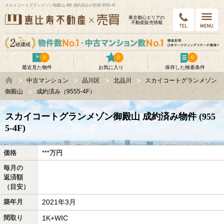
スカイコートグランメゾン御殿山 4階 成約済みの部屋 9555-4F
東京都⼼エリアの
不動産販売情報
0
0
0
最近見た物件
お気に入り
保存した検索条件
中古マンション
品川区
北品川
スカイコートグランメゾン
御殿山
成約済み（9555-4F）
スカイコートグランメゾン御殿山 成約済み物件 (955
5-4F)
価格
万
円
***
毎月の
返済額
（目安）
築年月
2021年3月
間取り
1K+WIC