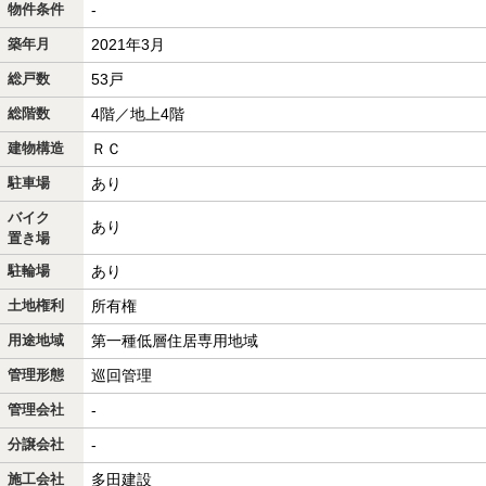
物件条件
-
築年月
2021年3月
総戸数
53戸
総階数
4階／地上4階
建物構造
ＲＣ
駐車場
あり
バイク
あり
置き場
駐輪場
あり
土地権利
所有権
用途地域
第一種低層住居専用地域
管理形態
巡回管理
管理会社
-
分譲会社
-
施工会社
多田建設