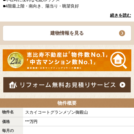
■4階最上階・南向き、陽当り・眺望良好
続きを読む
建物情報を見る
物件概要
物件名
スカイコートグランメゾン御殿山
価格
万
円
***
毎月の