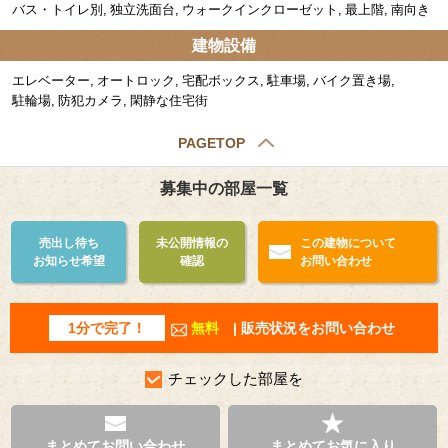
バス・トイレ別
独立洗面台
ウォークインクローゼット
最上階
南向き
建物設備
エレベーター
オートロック
宅配ボックス
駐車場
バイク置き場
駐輪場
防犯カメラ
閑静な住宅街
PAGETOP
募集中の部屋一覧
売出し待ち
未公開情報の
この建物について
お知らせ希望
確認
お問い合わせ
1分で完了！
無料
| 販売状況をお問い合わせ
チェックした部屋を
まとめてお問い合わせ
まとめてお気に入り