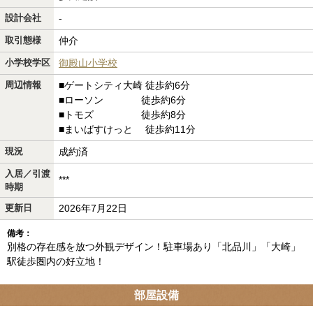
設計会社
-
取引態様
仲介
小学校学区
御殿山小学校
周辺情報
■ゲートシティ大崎 徒歩約6分
■ローソン 徒歩約6分
■トモズ 徒歩約8分
■まいばすけっと 徒歩約11分
現況
成約済
入居／引渡
***
時期
更新日
2026年7月22日
備考：
別格の存在感を放つ外観デザイン！駐車場あり「北品川」「大崎」
駅徒歩圏内の好立地！
部屋設備