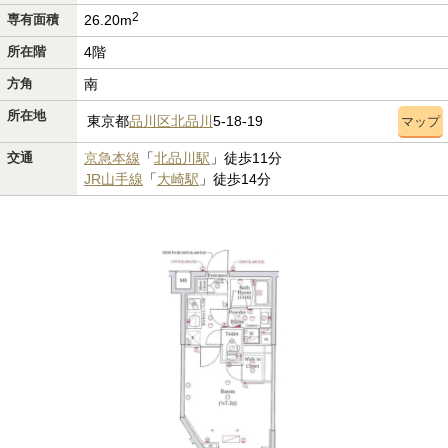
2
専有面積
26.20m
所在階
4階
方角
南
所在地
東京都
品川区
北品川
5-18-19
マップ
交通
京急本線
「
北品川駅
」徒歩11分
JR山手線
「
大崎駅
」徒歩14分