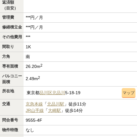
返済額
（目安）
管理費
***円／月
修繕積立金
***円／月
その他費用
***
間取り
1K
方角
南
2
専有面積
26.20m
バルコニー
2
2.49m
面積
所在地
東京都
品川区
北品川
5-18-19
マップ
交通
京急本線
「
北品川駅
」徒歩11分
JR山手線
「
大崎駅
」徒歩14分
問合番号
9555-4F
物件特徴
なし