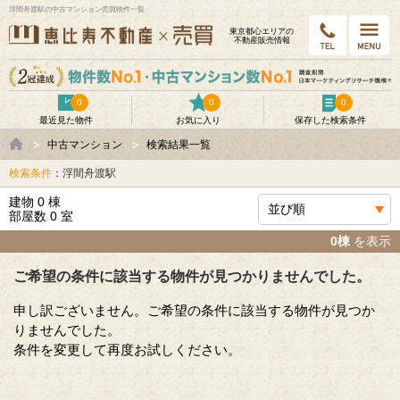
浮間舟渡駅の中古マンション売買物件一覧
東京都⼼エリアの
不動産販売情報
0
0
0
最近見た物件
お気に入り
保存した検索条件
中古マンション
検索結果一覧
検索条件
：浮間舟渡駅
建物 0 棟
部屋数 0 室
0棟
を表示
ご希望の条件に該当する物件が見つかりませんでした。
申し訳ございません。ご希望の条件に該当する物件が見つか
りませんでした。
条件を変更して再度お試しください。