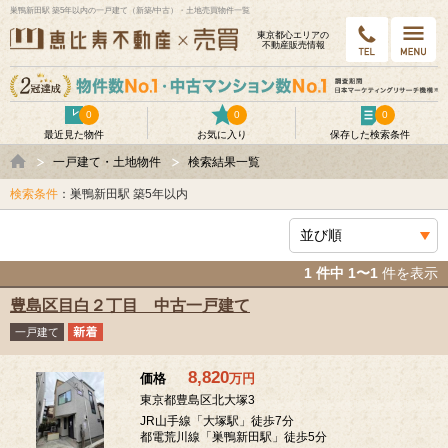
巣鴨新田駅 築5年以内の一戸建て（新築/中古）・土地売買物件一覧
東京都⼼エリアの
不動産販売情報
0
0
0
最近見た物件
お気に入り
保存した検索条件
一戸建て・土地物件
検索結果一覧
検索条件
：巣鴨新田駅 築5年以内
1 件中 1〜1
件を表示
豊島区目白２丁目 中古一戸建て
一戸建て
8,820
価格
万
円
東京都豊島区北大塚3
JR山手線「大塚駅」徒歩7分
都電荒川線「巣鴨新田駅」徒歩5分