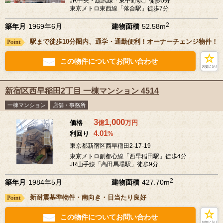
JR中央・総武線「東中野駅」徒歩5分
東京メトロ東西線「落合駅」徒歩7分
2
築年月
1969年6月
建物面積
52.58m
駅まで徒歩10分圏内、通学・通勤便利！オーナーチェンジ物件！
この物件についてお問い合わせ
新宿区西早稲田2丁目 一棟マンション 4514
一棟マンション
店舗・事務所
3
1,000
価格
億
万
円
4.01
利回り
%
東京都新宿区西早稲田2-17-19
東京メトロ副都心線「西早稲田駅」徒歩4分
JR山手線「高田馬場駅」徒歩9分
2
築年月
1984年5月
建物面積
427.70m
新耐震基準物件・南向き・日当たり良好
この物件についてお問い合わせ