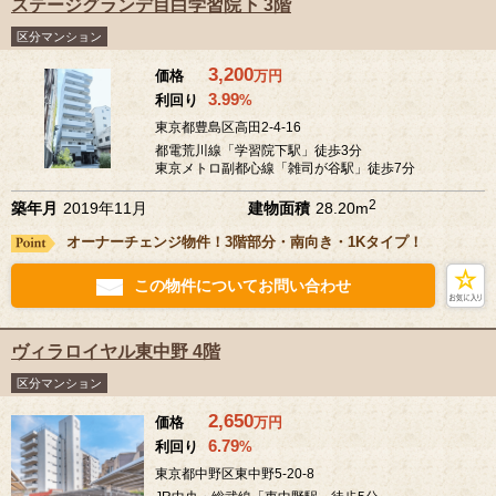
ステージグランデ目白学習院下 3階
区分マンション
3,200
価格
万
円
3.99
利回り
%
東京都豊島区高田2-4-16
都電荒川線「学習院下駅」徒歩3分
東京メトロ副都心線「雑司が谷駅」徒歩7分
2
築年月
2019年11月
建物面積
28.20m
オーナーチェンジ物件！3階部分・南向き・1Kタイプ！
この物件についてお問い合わせ
ヴィラロイヤル東中野 4階
区分マンション
2,650
価格
万
円
6.79
利回り
%
東京都中野区東中野5-20-8