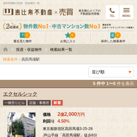
高田馬場駅の投資・収益物件一覧
東京都⼼エリアの
不動産販売情報
0
0
0
最近見た物件
お気に入り
保存した検索条件
投資・収益物件
検索結果一覧
検索条件
：高田馬場駅
5 件中 1〜5
件を表示
エクセルシック
一棟売りビル
店舗・事務所
2
2,000
価格
億
万
円
4.50
利回り
%
東京都新宿区高田馬場3-25-28
JR山手線「高田馬場駅」徒歩8分