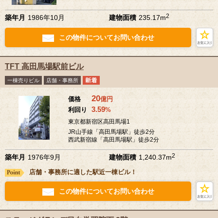
2
築年月
1986年10月
建物面積
235.17m
この物件についてお問い合わせ
TFT 高田馬場駅前ビル
一棟売りビル
店舗・事務所
20
価格
億
円
3.59
利回り
%
東京都新宿区高田馬場1
JR山手線「高田馬場駅」徒歩2分
西武新宿線「高田馬場駅」徒歩2分
2
築年月
1976年9月
建物面積
1,240.37m
店舗・事務所に適した駅近一棟ビル！
この物件についてお問い合わせ