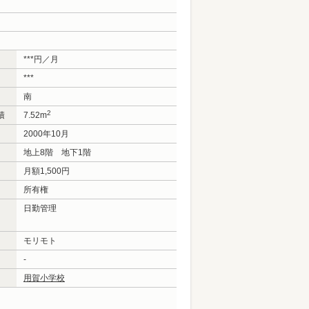
***円／月
***
南
2
積
7.52m
2000年10月
地上8階 地下1階
月額1,500円
所有権
日勤管理
モリモト
-
用賀小学校