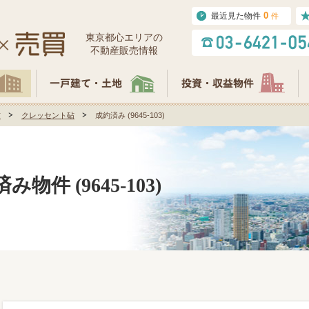
0
最近見た物件
件
東京都⼼エリアの
不動産販売情報
砧
クレッセント砧
成約済み (9645-103)
件 (9645-103)