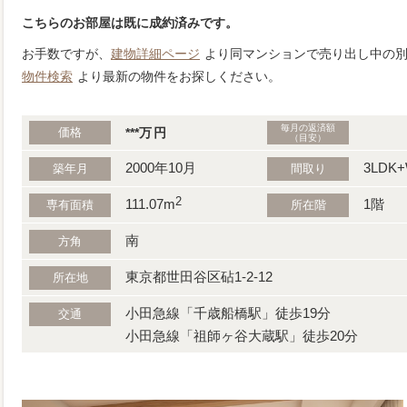
こちらのお部屋は既に成約済みです。
お手数ですが、
建物詳細ページ
より同マンションで売り出し中の
物件検索
より最新の物件をお探しください。
毎月の返済額
価格
***
万
円
（目安）
2000年10月
3LDK+
築年月
間取り
2
111.07m
1階
専有面積
所在階
南
方角
東京都世田谷区砧1-2-12
所在地
小田急線「千歳船橋駅」徒歩19分
交通
小田急線「祖師ヶ谷大蔵駅」徒歩20分