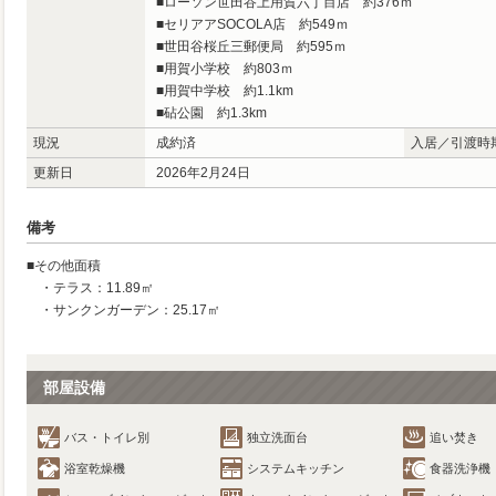
■ローソン世田谷上用賀六丁目店 約376ｍ
■セリアアSOCOLA店 約549ｍ
■世田谷桜丘三郵便局 約595ｍ
■用賀小学校 約803ｍ
■用賀中学校 約1.1km
■砧公園 約1.3km
現況
成約済
入居／引渡時
更新日
2026年2月24日
備考
■その他面積
・テラス：11.89㎡
・サンクンガーデン：25.17㎡
部屋設備
バス・トイレ別
独立洗面台
追い焚き
浴室乾燥機
システムキッチン
食器洗浄機