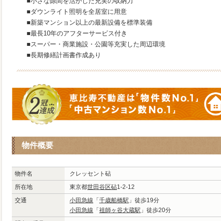
■小さな隙間を活かした充実の収納力
■ダウンライト照明を全居室に用意
■新築マンション以上の最新設備を標準装備
■最長10年のアフターサービス付き
■スーパー・商業施設・公園等充実した周辺環境
■長期修繕計画書作成あり
物件概要
物件名
クレッセント砧
所在地
東京都
世田谷区
砧
1-2-12
交通
小田急線
「
千歳船橋駅
」徒歩19分
小田急線
「
祖師ヶ谷大蔵駅
」徒歩20分