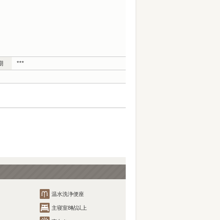
期
***
温水洗浄便座
主寝室8帖以上