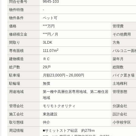
問合せ番号
9645-103
物件特徴
-
物件条件
ペット可
価格
***
万
円
管理費
修繕積立金
***円／月
その他費用
間取り
3LDK
方角
2
専有面積
111.07m
バルコニー面
建物構造
ＲＣ
築年月
総戸数
29戸
総階数
駐車場
月額23,000円～26,000円
バイク置き場
駐輪場
無償
土地権利
用途地域
第一種中高層住居専用地域、第二種住居
管理形態
地域
管理会社
モリモトクオリティ
分譲会社
施工会社
東急建設
設計会社
取引態様
仲介
小学校学区
周辺情報
■サミットストア砧店 約279ｍ