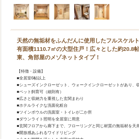
天然の無垢材をふんだんに使用したフルスケル
有面積1110.7㎡の大型住戸！広々とした約20.
東、角部屋のメゾネットタイプ！
【特徴・設備】
■全居室6帖以上
■シューズインクローゼット、ウォークインクローゼットがあり、
■ペット飼育可（細則有）
■広さと収納力を重視した玄関まわり
■ホテルライクな洗面化粧台
■ツインボウルの洗面室・トイレが二か所
■ダウンライト照明を全居室に用意
■玄関フロアから廊下まで、フローリングと同じ材質の無垢材を天
■開放感あふれるワイドリビング