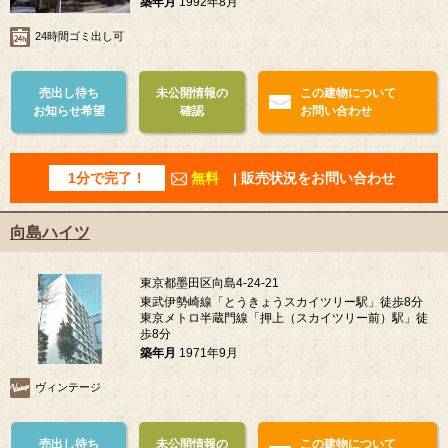
築年月
1992年8月
24時間ゴミ出し可
売出し待ち
未公開情報の
この建物について
お知らせ希望
確認
お問い合わせ
1分で完了！
無料
| 販売状況をお問い合わせ
向島ハイツ
東京都墨田区向島4-24-21
東武伊勢崎線「とうきょうスカイツリー駅」徒歩8分
東京メトロ半蔵門線「押上（スカイツリー前）駅」徒
歩8分
築年月
1971年9月
ヴィンテージ
売出し待ち
未公開情報の
この建物について