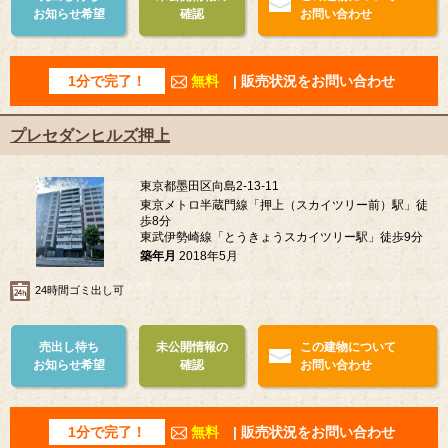
お知らせ希望
確認
お問い合わせ
1分で完了！
無料
| 販売状況をお問い合わせ
プレセダンヒルズ押上
東京都墨田区向島2-13-11
東京メトロ半蔵門線「押上（スカイツリー前）駅」徒
歩8分
東武伊勢崎線「とうきょうスカイツリー駅」徒歩9分
築年月
2018年5月
24時間ゴミ出し可
売出し待ち
未公開情報の
この建物について
お知らせ希望
確認
お問い合わせ
1分で完了！
無料
| 販売状況をお問い合わせ