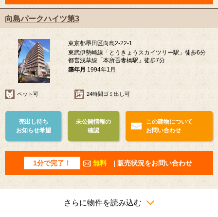
向島パークハイツ第3
東京都墨田区向島2-22-1
東武伊勢崎線「とうきょうスカイツリー駅」徒歩6分
都営浅草線「本所吾妻橋駅」徒歩7分
築年月
1994年1月
ペット可
24時間ゴミ出し可
売出し待ち
未公開情報の
この建物について
お知らせ希望
確認
お問い合わせ
1分で完了！
無料
| 販売状況をお問い合わせ
さらに物件を読み込む