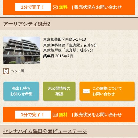
1分で完了！
無料
| 販売状況をお問い合わせ
アーリアシティ曳舟2
東京都墨田区向島5-17-13
東武伊勢崎線「曳舟駅」徒歩9分
東武亀戸線「曳舟駅」徒歩9分
築年月
2015年7月
ペット可
売出し待ち
未公開情報の
この建物について
お知らせ希望
確認
お問い合わせ
1分で完了！
無料
| 販売状況をお問い合わせ
セレナハイム隅田公園ビューステージ