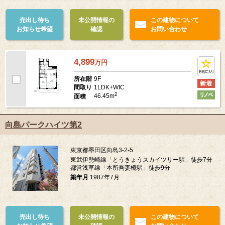
売出し待ち
未公開情報の
この建物について
お知らせ希望
確認
お問い合わせ
4,899
万
円
9F
所在階
1LDK+WIC
間取り
2
46.45m
面積
向島パークハイツ第2
東京都墨田区向島3-2-5
東武伊勢崎線「とうきょうスカイツリー駅」徒歩7分
都営浅草線「本所吾妻橋駅」徒歩9分
築年月
1987年7月
売出し待ち
未公開情報の
この建物について