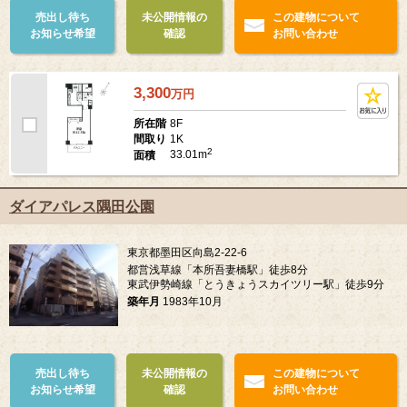
売出し待ち
未公開情報の
この建物について
お知らせ希望
確認
お問い合わせ
3,300
万
円
8F
所在階
1K
間取り
2
33.01m
面積
ダイアパレス隅田公園
東京都墨田区向島2-22-6
都営浅草線「本所吾妻橋駅」徒歩8分
東武伊勢崎線「とうきょうスカイツリー駅」徒歩9分
築年月
1983年10月
売出し待ち
未公開情報の
この建物について
お知らせ希望
確認
お問い合わせ