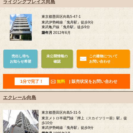
ライジングプレイス向島
東京都墨田区向島5-47-1
東武伊勢崎線「曳舟駅」徒歩9分
東武亀戸線「曳舟駅」徒歩9分
築年月
2012年6月
売出し待ち
未公開情報の
この建物について
お知らせ希望
確認
お問い合わせ
1分で完了！
無料
| 販売状況をお問い合わせ
エクレール向島
東京都墨田区向島5-31-5
東京メトロ半蔵門線「押上（スカイツリー前）駅」徒
歩10分
東武伊勢崎線「曳舟駅」徒歩9分