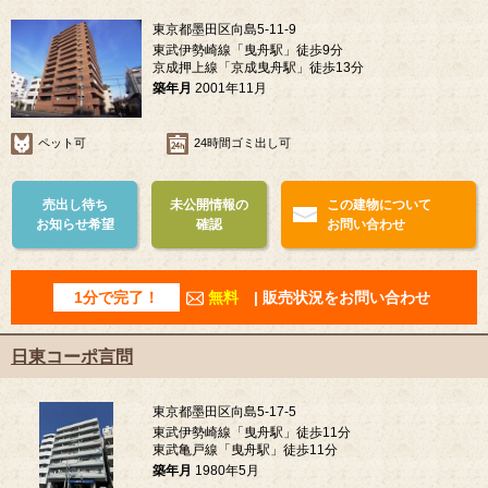
東京都墨田区向島5-11-9
東武伊勢崎線「曳舟駅」徒歩9分
京成押上線「京成曳舟駅」徒歩13分
築年月
2001年11月
ペット可
24時間ゴミ出し可
売出し待ち
未公開情報の
この建物について
お知らせ希望
確認
お問い合わせ
1分で完了！
無料
| 販売状況をお問い合わせ
日東コーポ言問
東京都墨田区向島5-17-5
東武伊勢崎線「曳舟駅」徒歩11分
東武亀戸線「曳舟駅」徒歩11分
築年月
1980年5月