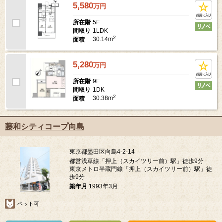
5,580
万
円
5F
所在階
1LDK
間取り
2
30.14m
面積
5,280
万
円
9F
所在階
1DK
間取り
2
30.38m
面積
藤和シティコープ向島
東京都墨田区向島4-2-14
都営浅草線「押上（スカイツリー前）駅」徒歩9分
東京メトロ半蔵門線「押上（スカイツリー前）駅」徒
歩9分
築年月
1993年3月
ペット可