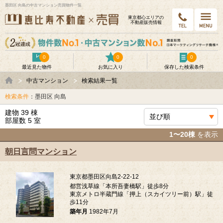
墨田区 向島の中古マンション売買物件一覧
東京都⼼エリアの
不動産販売情報
0
0
0
最近見た物件
お気に入り
保存した検索条件
中古マンション
検索結果一覧
検索条件
：墨田区 向島
建物 39 棟
部屋数 5 室
1〜20棟
を表示
朝日言問マンション
東京都墨田区向島2-22-12
都営浅草線「本所吾妻橋駅」徒歩8分
東京メトロ半蔵門線「押上（スカイツリー前）駅」徒
歩11分
築年月
1982年7月