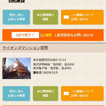
売出し待ち
未公開情報の
この建物について
お知らせ希望
確認
お問い合わせ
1分で完了！
無料
| 販売状況をお問い合わせ
ライオンズマンション言問
東京都墨田区向島5-12-14
東武伊勢崎線「曳舟駅」徒歩8分
東武亀戸線「曳舟駅」徒歩8分
築年月
1982年10月
売出し待ち
未公開情報の
この建物について
お知らせ希望
確認
お問い合わせ