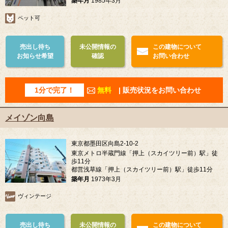
築年月
1985年3月
ペット可
売出し待ち
未公開情報の
この建物について
お知らせ希望
確認
お問い合わせ
1分で完了！
無料
| 販売状況をお問い合わせ
メイゾン向島
東京都墨田区向島2-10-2
東京メトロ半蔵門線「押上（スカイツリー前）駅」徒
歩11分
都営浅草線「押上（スカイツリー前）駅」徒歩11分
築年月
1973年3月
ヴィンテージ
売出し待ち
未公開情報の
この建物について