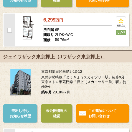
お知らせ希望
確認
お問い合わせ
6,299
万
円
6F
所在階
2LDK+WIC
間取り
2
59.76m
面積
ジェイワザック東京押上（Jワザック東京押上）
東京都墨田区向島2-13-12
東武伊勢崎線「とうきょうスカイツリー駅」徒歩9分
東京メトロ半蔵門線「押上（スカイツリー前）駅」徒
歩9分
築年月
2018年7月
売出し待ち
未公開情報の
この建物について
お知らせ希望
確認
お問い合わせ