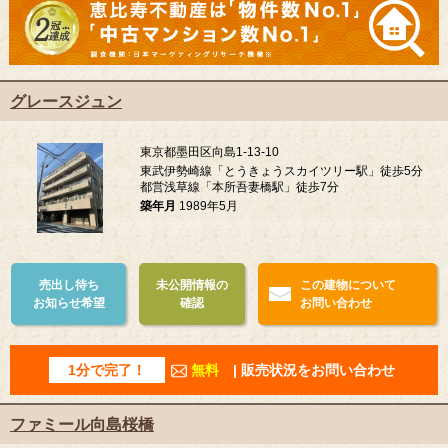
グレースジュン
東京都墨田区向島1-13-10
東武伊勢崎線「とうきょうスカイツリー駅」徒歩5分
都営浅草線「本所吾妻橋駅」徒歩7分
築年月
1989年5月
売出し待ち
未公開情報の
この建物について
お知らせ希望
確認
お問い合わせ
1分で完了！
無料
| 販売状況をお問い合わせ
ファミール向島桜橋