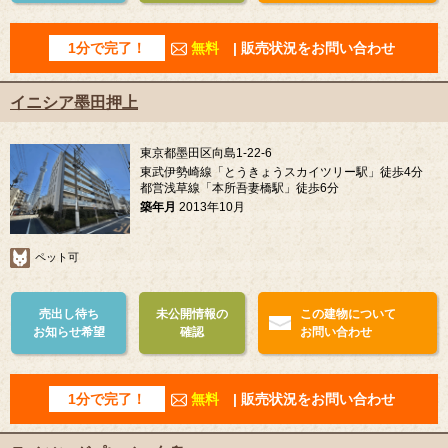
1分で完了！
無料
| 販売状況をお問い合わせ
イニシア墨田押上
東京都墨田区向島1-22-6
東武伊勢崎線「とうきょうスカイツリー駅」徒歩4分
都営浅草線「本所吾妻橋駅」徒歩6分
築年月
2013年10月
ペット可
売出し待ち
未公開情報の
この建物について
お知らせ希望
確認
お問い合わせ
1分で完了！
無料
| 販売状況をお問い合わせ