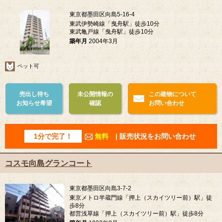
東京都墨田区向島5-16-4
東武伊勢崎線「曳舟駅」徒歩10分
東武亀戸線「曳舟駅」徒歩10分
築年月
2004年3月
ペット可
売出し待ち
未公開情報の
この建物について
お知らせ希望
確認
お問い合わせ
1分で完了！
無料
| 販売状況をお問い合わせ
コスモ向島グランコート
東京都墨田区向島3-7-2
東京メトロ半蔵門線「押上（スカイツリー前）駅」徒
歩8分
都営浅草線「押上（スカイツリー前）駅」徒歩8分