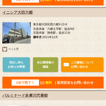
イニシア大田六郷
東京都大田区西六郷3-22-6
京急本線「六郷土手駅」徒歩9分
京急本線「雑色駅」徒歩11分
築年月
2011年12月
ペット可
売出し待ち
未公開情報の
この建物について
お知らせ希望
確認
お問い合わせ
1分で完了！
無料
| 販売状況をお問い合わせ
パルミナード多摩川弐番館