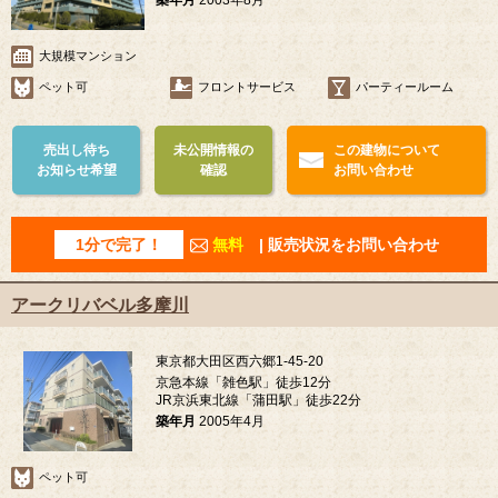
大規模マンション
ペット可
フロントサービス
パーティールーム
売出し待ち
未公開情報の
この建物について
お知らせ希望
確認
お問い合わせ
1分で完了！
無料
| 販売状況をお問い合わせ
アークリバベル多摩川
東京都大田区西六郷1-45-20
京急本線「雑色駅」徒歩12分
JR京浜東北線「蒲田駅」徒歩22分
築年月
2005年4月
ペット可