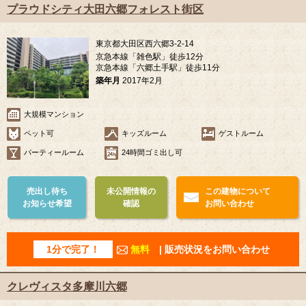
プラウドシティ大田六郷フォレスト街区
東京都大田区西六郷3-2-14
京急本線「雑色駅」徒歩12分
京急本線「六郷土手駅」徒歩11分
築年月
2017年2月
大規模マンション
ペット可
キッズルーム
ゲストルーム
パーティールーム
24時間ゴミ出し可
売出し待ち
未公開情報の
この建物について
お知らせ希望
確認
お問い合わせ
1分で完了！
無料
| 販売状況をお問い合わせ
クレヴィスタ多摩川六郷