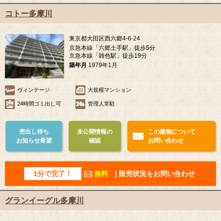
コトー多摩川
東京都大田区西六郷4-6-24
京急本線「六郷土手駅」徒歩5分
京急本線「雑色駅」徒歩19分
築年月
1979年1月
ヴィンテージ
大規模マンション
24時間ゴミ出し可
管理人常駐
売出し待ち
未公開情報の
この建物について
お知らせ希望
確認
お問い合わせ
1分で完了！
無料
| 販売状況をお問い合わせ
グランイーグル多摩川