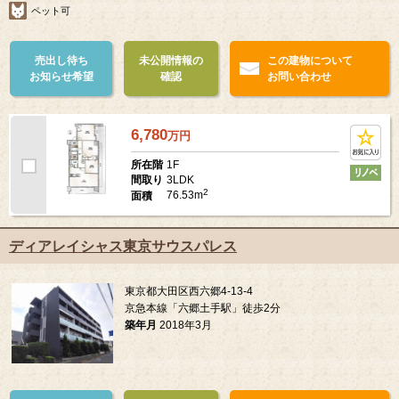
ペット可
売出し待ち
未公開情報の
この建物について
お知らせ希望
確認
お問い合わせ
6,780
万
円
1F
所在階
3LDK
間取り
2
76.53m
面積
ディアレイシャス東京サウスパレス
東京都大田区西六郷4-13-4
京急本線「六郷土手駅」徒歩2分
築年月
2018年3月