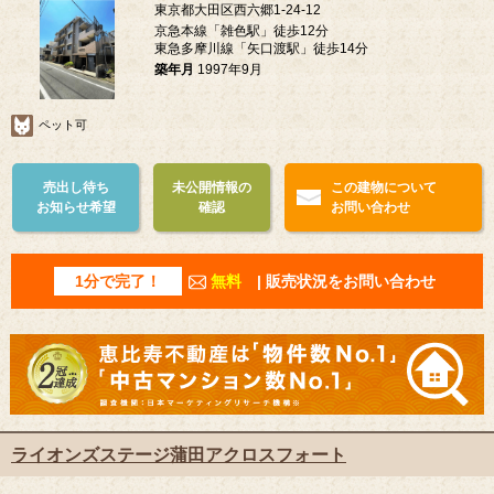
東京都大田区西六郷1-24-12
京急本線「雑色駅」徒歩12分
東急多摩川線「矢口渡駅」徒歩14分
築年月
1997年9月
ペット可
売出し待ち
未公開情報の
この建物について
お知らせ希望
確認
お問い合わせ
1分で完了！
無料
| 販売状況をお問い合わせ
ライオンズステージ蒲田アクロスフォート