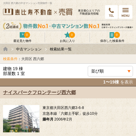
大田区 西六郷の中古マンション売買物件一覧
東京都⼼エリアの
不動産販売情報
0
0
0
最近見た物件
お気に入り
保存した検索条件
中古マンション
検索結果一覧
検索条件
：大田区 西六郷
建物 19 棟
部屋数 1 室
1〜19棟
を表示
ナイスパークフロンテージ西六郷
東京都大田区西六郷3-6-8
京急本線「六郷土手駅」徒歩10分
築年月
2006年2月