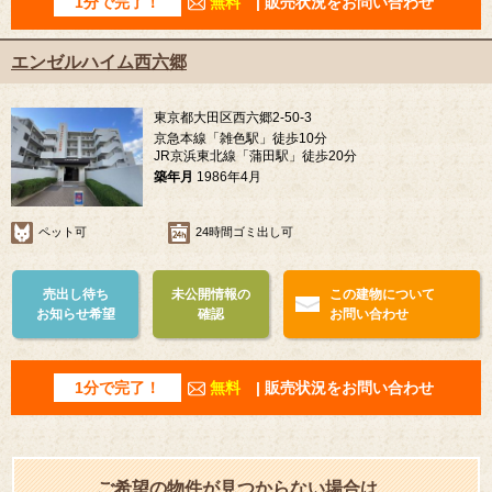
1分で完了！
無料
| 販売状況をお問い合わせ
エンゼルハイム西六郷
東京都大田区西六郷2-50-3
京急本線「雑色駅」徒歩10分
JR京浜東北線「蒲田駅」徒歩20分
築年月
1986年4月
ペット可
24時間ゴミ出し可
売出し待ち
未公開情報の
この建物について
お知らせ希望
確認
お問い合わせ
1分で完了！
無料
| 販売状況をお問い合わせ
ご希望の物件が見つからない場合は…