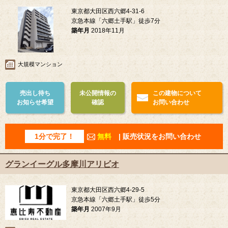
東京都大田区西六郷4-31-6
京急本線「六郷土手駅」徒歩7分
築年月
2018年11月
大規模マンション
売出し待ち
未公開情報の
この建物について
お知らせ希望
確認
お問い合わせ
1分で完了！
無料
| 販売状況をお問い合わせ
グランイーグル多摩川アリビオ
東京都大田区西六郷4-29-5
京急本線「六郷土手駅」徒歩5分
築年月
2007年9月