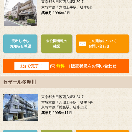
東京都大田区西六郷3-20-7
京急本線「六郷土手駅」徒歩8分
築年月
1996年3月
売出し待ち
未公開情報の
この建物について
お知らせ希望
確認
お問い合わせ
1分で完了！
無料
| 販売状況をお問い合わせ
セザール多摩川
東京都大田区西六郷3-24-7
京急本線「六郷土手駅」徒歩7分
京急本線「雑色駅」徒歩12分
築年月
1995年11月