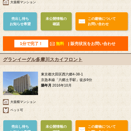
大規模マンション
売出し待ち
未公開情報の
この建物について
お知らせ希望
確認
お問い合わせ
1分で完了！
無料
| 販売状況をお問い合わせ
グランイーグル多摩川スカイフロント
東京都大田区西六郷4-38-1
京急本線「六郷土手駅」徒歩9分
築年月
2016年10月
大規模マンション
ペット可
売出し待ち
未公開情報の
この建物について