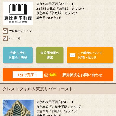
東京都大田区西六郷1-13-1
JR京浜東北線「蒲田駅」徒歩13分
京急本線「雑色駅」徒歩12分
築年月
2004年7月
大規模マンション
ペット可
売出し待ち
未公開情報の
この建物について
お知らせ希望
確認
お問い合わせ
1分で完了！
無料
| 販売状況をお問い合わせ
クレストフォルム東京リバーコースト
東京都大田区西六郷4-11-1
京急本線「六郷土手駅」徒歩4分
京急本線「雑色駅」徒歩15分
築年月
2003年8月