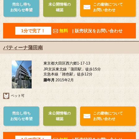
売出し待ち
未公開情報の
この建物について
お知らせ希望
確認
お問い合わせ
1分で完了！
無料
| 販売状況をお問い合わせ
パティーナ蒲田南
東京都大田区西六郷1-17-13
JR京浜東北線「蒲田駅」徒歩15分
京急本線「雑色駅」徒歩12分
築年月
2015年2月
ペット可
売出し待ち
未公開情報の
この建物について
お知らせ希望
確認
お問い合わせ