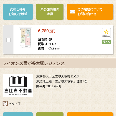
売出し待ち
未公開情報の
この建物について
お知らせ希望
確認
お問い合わせ
6,780
万
円
5F
所在階
2LDK
間取り
2
65.92m
面積
ライオンズ雪が谷大塚レジデンス
東京都大田区雪谷大塚町11-13
東急池上線「雪が谷大塚駅」徒歩4分
築年月
2011年9月
ペット可