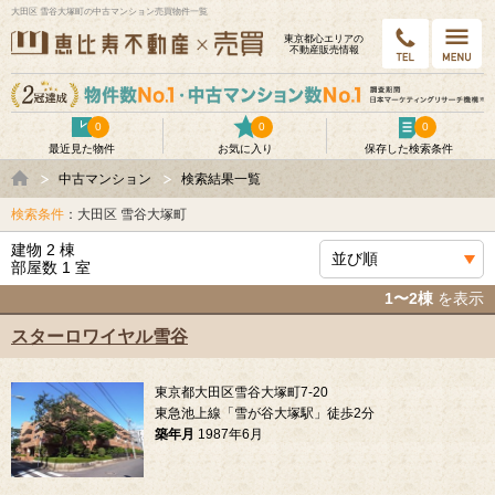
大田区 雪谷大塚町の中古マンション売買物件一覧
東京都⼼エリアの
不動産販売情報
0
0
0
最近見た物件
お気に入り
保存した検索条件
中古マンション
検索結果一覧
検索条件
：大田区 雪谷大塚町
建物 2 棟
部屋数 1 室
1〜2棟
を表示
スターロワイヤル雪谷
東京都大田区雪谷大塚町7-20
東急池上線「雪が谷大塚駅」徒歩2分
築年月
1987年6月