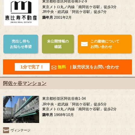
東京都杉並区阿佐谷南3-2-9
東京メトロ丸ノ内線「南阿佐ケ谷駅」徒歩3分
JR中央・総武線「阿佐ケ谷駅」徒歩7分
築年月
2001年2月
売出し待ち
未公開情報の
この建物について
お知らせ希望
確認
お問い合わせ
1分で完了！
無料
| 販売状況をお問い合わせ
阿佐ヶ谷マンション
東京都杉並区阿佐谷南1-34
JR中央・総武線「阿佐ケ谷駅」徒歩5分
東京メトロ丸ノ内線「南阿佐ケ谷駅」徒歩2分
築年月
1968年10月
ヴィンテージ