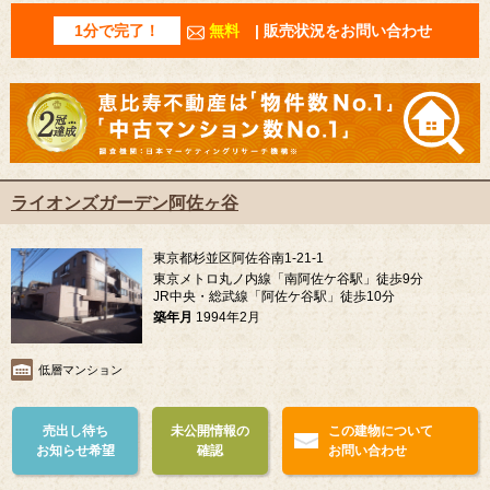
1分で完了！
無料
| 販売状況をお問い合わせ
ライオンズガーデン阿佐ヶ谷
東京都杉並区阿佐谷南1-21-1
東京メトロ丸ノ内線「南阿佐ケ谷駅」徒歩9分
JR中央・総武線「阿佐ケ谷駅」徒歩10分
築年月
1994年2月
低層マンション
売出し待ち
未公開情報の
この建物について
お知らせ希望
確認
お問い合わせ