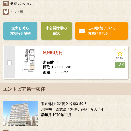
低層マンション
ペット可
売出し待ち
未公開情報の
この建物について
お知らせ希望
確認
お問い合わせ
9,980
万
円
3F
所在階
2LDK+WIC
間取り
2
71.06m
面積
エントピア第一荻窪
東京都杉並区阿佐谷南3-50-5
JR中央・総武線「阿佐ケ谷駅」徒歩7分
築年月
1970年11月