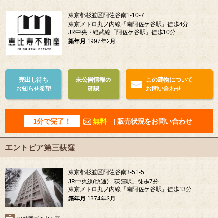
東京都杉並区阿佐谷南1-10-7
東京メトロ丸ノ内線「南阿佐ケ谷駅」徒歩4分
JR中央・総武線「阿佐ケ谷駅」徒歩10分
築年月
1997年2月
売出し待ち
未公開情報の
この建物について
お知らせ希望
確認
お問い合わせ
1分で完了！
無料
| 販売状況をお問い合わせ
エントピア第三荻窪
東京都杉並区阿佐谷南3-51-5
JR中央線(快速)「荻窪駅」徒歩7分
東京メトロ丸ノ内線「南阿佐ケ谷駅」徒歩13分
築年月
1974年3月