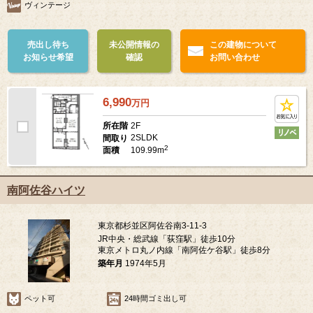
ヴィンテージ
売出し待ち
未公開情報の
この建物について
お知らせ希望
確認
お問い合わせ
6,990
万
円
2F
所在階
2SLDK
間取り
2
109.99m
面積
南阿佐谷ハイツ
東京都杉並区阿佐谷南3-11-3
JR中央・総武線「荻窪駅」徒歩10分
東京メトロ丸ノ内線「南阿佐ケ谷駅」徒歩8分
築年月
1974年5月
ペット可
24時間ゴミ出し可