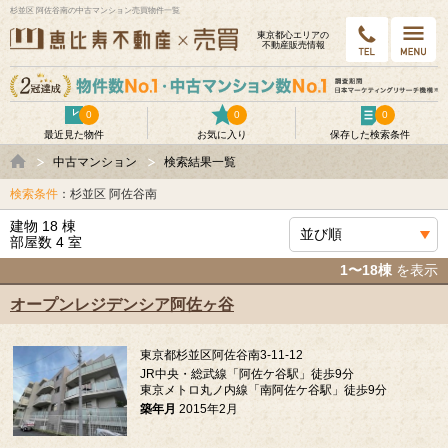
杉並区 阿佐谷南の中古マンション売買物件一覧
東京都⼼エリアの
不動産販売情報
0
0
0
最近見た物件
お気に入り
保存した検索条件
中古マンション
検索結果一覧
検索条件
：杉並区 阿佐谷南
建物 18 棟
部屋数 4 室
1〜18棟
を表示
オープンレジデンシア阿佐ヶ谷
東京都杉並区阿佐谷南3-11-12
JR中央・総武線「阿佐ケ谷駅」徒歩9分
東京メトロ丸ノ内線「南阿佐ケ谷駅」徒歩9分
築年月
2015年2月