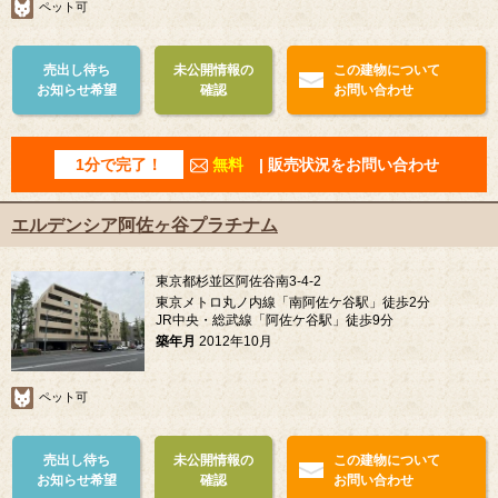
ペット可
売出し待ち
未公開情報の
この建物について
お知らせ希望
確認
お問い合わせ
1分で完了！
無料
| 販売状況をお問い合わせ
エルデンシア阿佐ヶ谷プラチナム
東京都杉並区阿佐谷南3-4-2
東京メトロ丸ノ内線「南阿佐ケ谷駅」徒歩2分
JR中央・総武線「阿佐ケ谷駅」徒歩9分
築年月
2012年10月
ペット可
売出し待ち
未公開情報の
この建物について
お知らせ希望
確認
お問い合わせ