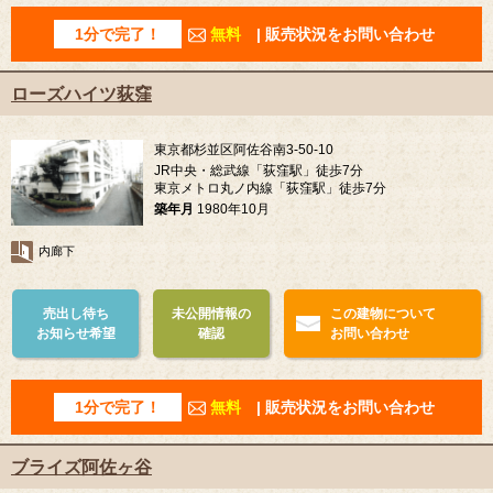
1分で完了！
無料
| 販売状況をお問い合わせ
ローズハイツ荻窪
東京都杉並区阿佐谷南3-50-10
JR中央・総武線「荻窪駅」徒歩7分
東京メトロ丸ノ内線「荻窪駅」徒歩7分
築年月
1980年10月
内廊下
売出し待ち
未公開情報の
この建物について
お知らせ希望
確認
お問い合わせ
1分で完了！
無料
| 販売状況をお問い合わせ
ブライズ阿佐ヶ谷