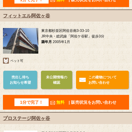
フィットエル阿佐ヶ谷
東京都杉並区阿佐谷南3-33-10
JR中央・総武線「阿佐ケ谷駅」徒歩3分
築年月
2005年1月
ペット可
売出し待ち
未公開情報の
この建物について
お知らせ希望
確認
お問い合わせ
1分で完了！
無料
| 販売状況をお問い合わせ
プロステージ阿佐ヶ谷