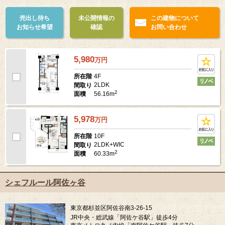
売出し待ち
未公開情報の
この建物について
お知らせ希望
確認
お問い合わせ
5,980
万
円
4F
所在階
2LDK
間取り
2
56.16m
面積
5,978
万
円
10F
所在階
2LDK+WIC
間取り
2
60.33m
面積
シェフルール阿佐ヶ谷
東京都杉並区阿佐谷南3-26-15
JR中央・総武線「阿佐ケ谷駅」徒歩4分