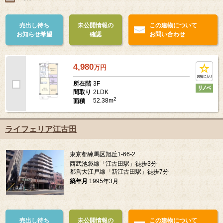
売出し待ち
未公開情報の
この建物について
お知らせ希望
確認
お問い合わせ
4,980
万
円
3F
所在階
2LDK
間取り
2
52.38m
面積
ライフェリア江古田
東京都練馬区旭丘1-66-2
西武池袋線「江古田駅」徒歩3分
都営大江戸線「新江古田駅」徒歩7分
築年月
1995年3月
売出し待ち
未公開情報の
この建物について