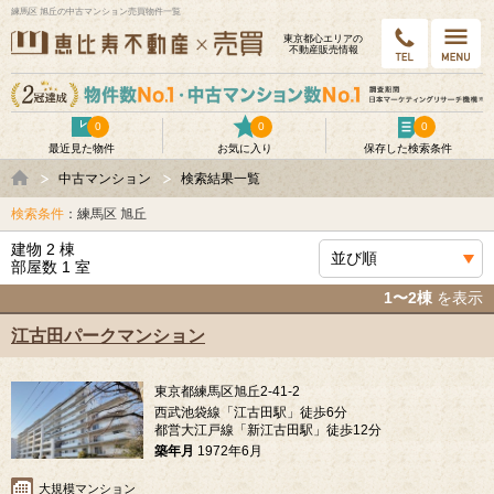
練馬区 旭丘の中古マンション売買物件一覧
東京都⼼エリアの
不動産販売情報
0
0
0
最近見た物件
お気に入り
保存した検索条件
中古マンション
検索結果一覧
検索条件
：練馬区 旭丘
建物 2 棟
部屋数 1 室
1〜2棟
を表示
江古田パークマンション
東京都練馬区旭丘2-41-2
西武池袋線「江古田駅」徒歩6分
都営大江戸線「新江古田駅」徒歩12分
築年月
1972年6月
大規模マンション