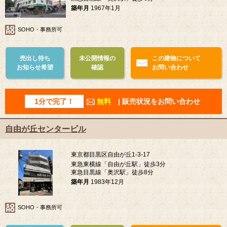
築年月
1967年1月
SOHO・事務所可
売出し待ち
未公開情報の
この建物について
お知らせ希望
確認
お問い合わせ
1分で完了！
無料
| 販売状況をお問い合わせ
自由が丘センタービル
東京都目黒区自由が丘1-3-17
東急東横線「自由が丘駅」徒歩3分
東急目黒線「奥沢駅」徒歩8分
築年月
1983年12月
SOHO・事務所可