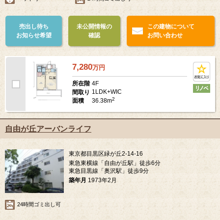
売出し待ち
未公開情報の
この建物について
お知らせ希望
確認
お問い合わせ
7,280
万
円
4F
所在階
1LDK+WIC
間取り
2
36.38m
面積
自由が丘アーバンライフ
東京都目黒区緑が丘2-14-16
東急東横線「自由が丘駅」徒歩6分
東急目黒線「奥沢駅」徒歩9分
築年月
1973年2月
24時間ゴミ出し可