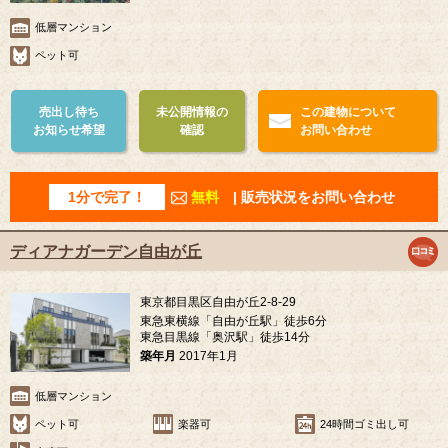
低層マンション
ペット可
売出し待ち
未公開情報の
この建物について
お知らせ希望
確認
お問い合わせ
1分で完了！
無料
| 販売状況をお問い合わせ
ディアナガーデン自由が丘
東京都目黒区自由が丘2-8-29
東急東横線「自由が丘駅」徒歩6分
東急目黒線「奥沢駅」徒歩14分
築年月
2017年1月
低層マンション
ペット可
楽器可
24時間ゴミ出し可