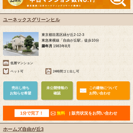
ユーネックスグリーンヒル
東京都目黒区緑が丘2-12-3
東急東横線「自由が丘駅」徒歩10分
築年月
1983年8月
低層マンション
ペット可
24時間ゴミ出し可
売出し待ち
未公開情報の
この建物について
お知らせ希望
確認
お問い合わせ
1分で完了！
無料
| 販売状況をお問い合わせ
ホームズ自由が丘3