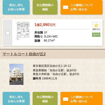
売出し待ち
未公開情報の
この建物について
お知らせ希望
確認
お問い合わせ
1
2,990
億
万
円
1F
所在階
3LDK+WIC
間取り
2
86.27m
面積
マートルコート自由が丘2
東京都目黒区自由が丘1-16-12
東急東横線「自由が丘駅」徒歩5分
東急大井町線「自由が丘駅」徒歩5分
築年月
1996年11月
売出し待ち
未公開情報の
この建物について
お知らせ希望
確認
お問い合わせ