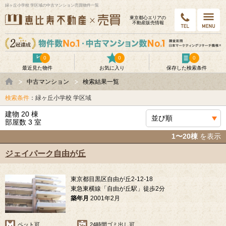
緑ヶ丘小学校 学区域の中古マンション売買物件一覧
東京都⼼エリアの
不動産販売情報
0
0
0
最近見た物件
お気に入り
保存した検索条件
中古マンション
検索結果一覧
検索条件
：緑ヶ丘小学校 学区域
建物 20 棟
部屋数 3 室
1〜20棟
を表示
ジェイパーク自由が丘
東京都目黒区自由が丘2-12-18
東急東横線「自由が丘駅」徒歩2分
築年月
2001年2月
ペット可
24時間ゴミ出し可