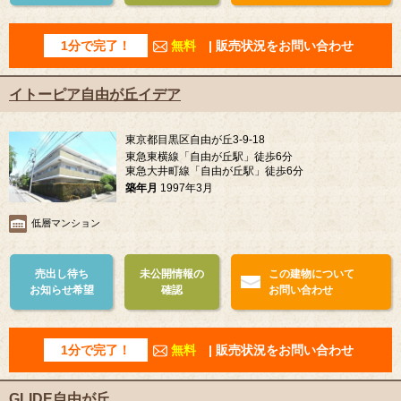
1分で完了！
無料
| 販売状況をお問い合わせ
イトーピア自由が丘イデア
東京都目黒区自由が丘3-9-18
東急東横線「自由が丘駅」徒歩6分
東急大井町線「自由が丘駅」徒歩6分
築年月
1997年3月
低層マンション
売出し待ち
未公開情報の
この建物について
お知らせ希望
確認
お問い合わせ
1分で完了！
無料
| 販売状況をお問い合わせ
GLIDE自由が丘