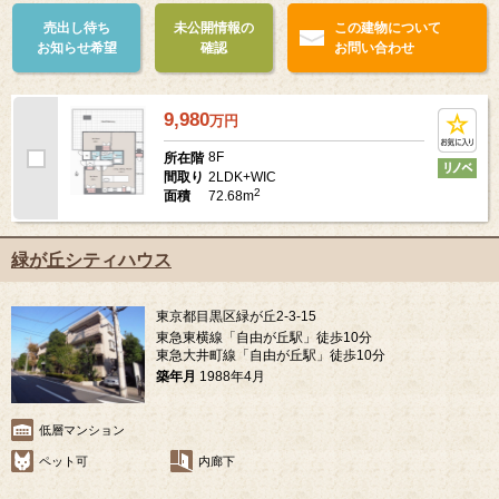
売出し待ち
未公開情報の
この建物について
お知らせ希望
確認
お問い合わせ
9,980
万
円
8F
所在階
2LDK+WIC
間取り
2
72.68m
面積
緑が丘シティハウス
東京都目黒区緑が丘2-3-15
東急東横線「自由が丘駅」徒歩10分
東急大井町線「自由が丘駅」徒歩10分
築年月
1988年4月
低層マンション
ペット可
内廊下