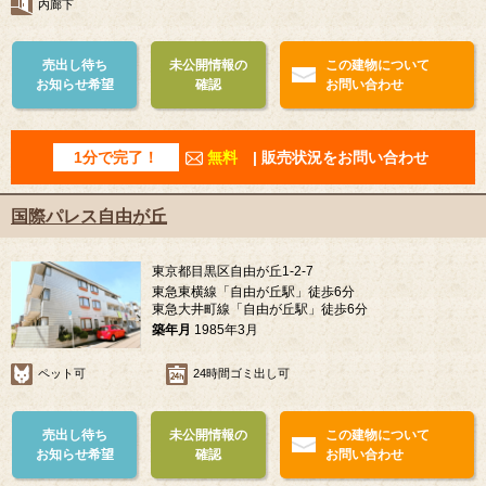
内廊下
売出し待ち
未公開情報の
この建物について
お知らせ希望
確認
お問い合わせ
1分で完了！
無料
| 販売状況をお問い合わせ
国際パレス自由が丘
東京都目黒区自由が丘1-2-7
東急東横線「自由が丘駅」徒歩6分
東急大井町線「自由が丘駅」徒歩6分
築年月
1985年3月
ペット可
24時間ゴミ出し可
売出し待ち
未公開情報の
この建物について
お知らせ希望
確認
お問い合わせ