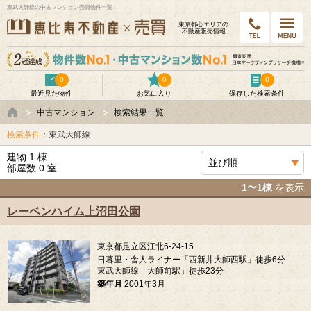
東武大師線の中古マンション売買物件一覧
東京都⼼エリアの
不動産販売情報
0
0
0
最近見た物件
お気に入り
保存した検索条件
中古マンション
検索結果一覧
検索条件
：東武大師線
建物 1 棟
部屋数 0 室
1〜1棟
を表示
レーベンハイム上沼田公園
東京都足立区江北6-24-15
日暮里・舎人ライナー「西新井大師西駅」徒歩6分
東武大師線「大師前駅」徒歩23分
築年月
2001年3月