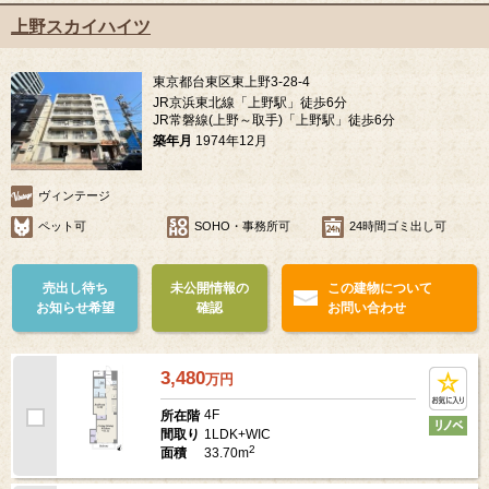
上野スカイハイツ
東京都台東区東上野3-28-4
JR京浜東北線「上野駅」徒歩6分
JR常磐線(上野～取手)「上野駅」徒歩6分
築年月
1974年12月
ヴィンテージ
ペット可
SOHO・事務所可
24時間ゴミ出し可
売出し待ち
未公開情報の
この建物について
お知らせ希望
確認
お問い合わせ
3,480
万
円
4F
所在階
1LDK+WIC
間取り
2
33.70m
面積