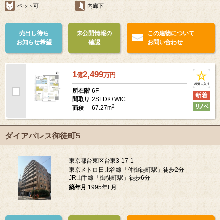
ペット可
内廊下
売出し待ち
未公開情報の
この建物について
お知らせ希望
確認
お問い合わせ
1
2,499
億
万
円
6F
所在階
2SLDK+WIC
間取り
2
67.27m
面積
ダイアパレス御徒町5
東京都台東区台東3-17-1
東京メトロ日比谷線「仲御徒町駅」徒歩2分
JR山手線「御徒町駅」徒歩6分
築年月
1995年8月