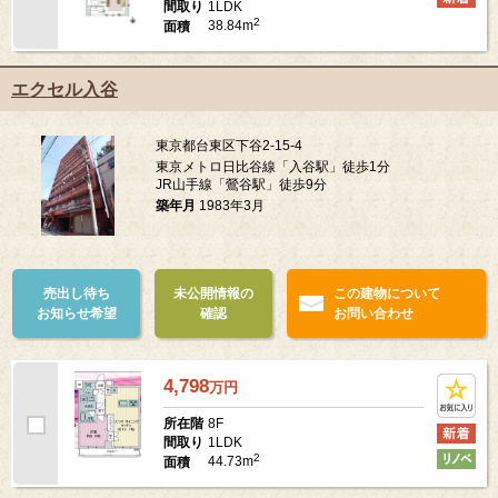
1LDK
間取り
2
38.84m
面積
エクセル入谷
東京都台東区下谷2-15-4
東京メトロ日比谷線「入谷駅」徒歩1分
JR山手線「鶯谷駅」徒歩9分
築年月
1983年3月
売出し待ち
未公開情報の
この建物について
お知らせ希望
確認
お問い合わせ
4,798
万
円
8F
所在階
1LDK
間取り
2
44.73m
面積