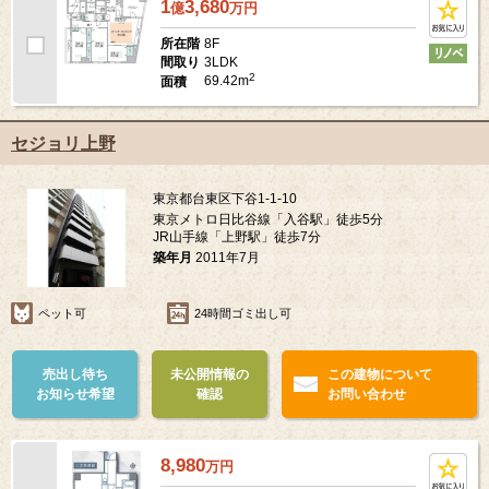
1
3,680
億
万
円
8F
所在階
3LDK
間取り
2
69.42m
面積
セジョリ上野
東京都台東区下谷1-1-10
東京メトロ日比谷線「入谷駅」徒歩5分
JR山手線「上野駅」徒歩7分
築年月
2011年7月
ペット可
24時間ゴミ出し可
売出し待ち
未公開情報の
この建物について
お知らせ希望
確認
お問い合わせ
8,980
万
円