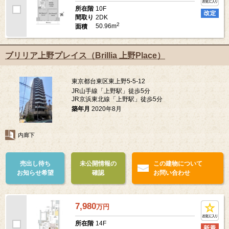
10F
所在階
2DK
間取り
2
50.96m
面積
ブリリア上野プレイス（Brillia 上野Place）
東京都台東区東上野5-5-12
JR山手線「上野駅」徒歩5分
JR京浜東北線「上野駅」徒歩5分
築年月
2020年8月
内廊下
売出し待ち
未公開情報の
この建物について
お知らせ希望
確認
お問い合わせ
7,980
万
円
14F
所在階