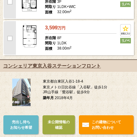
3F
所在階
1LDK+WIC
間取り
2
32.00m
面積
3,599
万
円
8F
所在階
1LDK
間取り
2
38.00m
面積
コンシェリア東京入谷ステーションフロント
東京都台東区入谷1-18-4
東京メトロ日比谷線「入谷駅」徒歩1分
JR山手線「鶯谷駅」徒歩9分
築年月
2018年4月
売出し待ち
未公開情報の
この建物について
お知らせ希望
確認
お問い合わせ