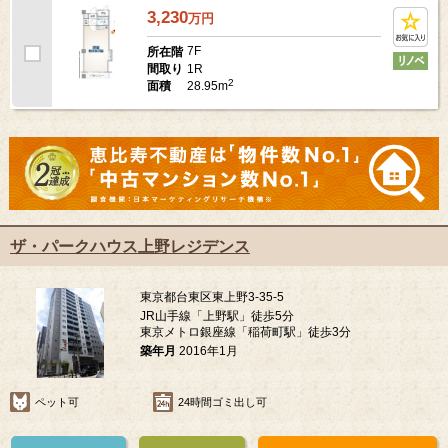
3,230
万
円
7F
所在階
1R
間取り
2
28.95m
面積
ザ・パークハウス上野レジデンス
東京都台東区東上野3-35-5
JR山手線「上野駅」徒歩5分
東京メトロ銀座線「稲荷町駅」徒歩3分
築年月
2016年1月
ペット可
24時間ゴミ出し可