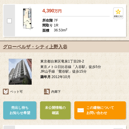
4,390
万
円
7F
所在階
1R
間取り
2
36.53m
面積
グローベルザ・シティ上野入谷
東京都台東区竜泉1丁目28-2
東京メトロ日比谷線「入谷駅」徒歩5分
JR山手線「鶯谷駅」徒歩15分
築年月
2012年10月
ペット可
内廊下
売出し待ち
未公開情報の
この建物について
お知らせ希望
確認
お問い合わせ