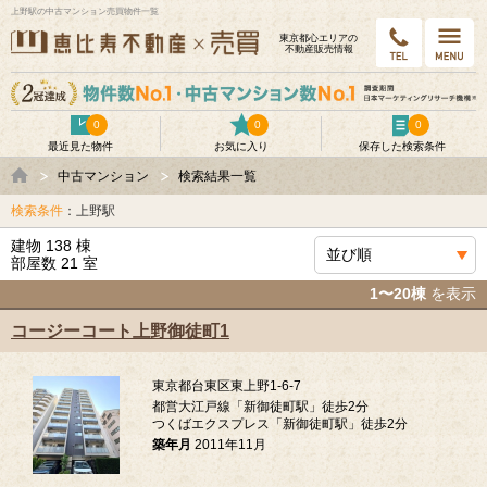
上野駅の中古マンション売買物件一覧
東京都⼼エリアの
不動産販売情報
0
0
0
最近見た物件
お気に入り
保存した検索条件
中古マンション
検索結果一覧
検索条件
：上野駅
建物 138 棟
部屋数 21 室
1〜20棟
を表示
コージーコート上野御徒町1
東京都台東区東上野1-6-7
都営大江戸線「新御徒町駅」徒歩2分
つくばエクスプレス「新御徒町駅」徒歩2分
築年月
2011年11月