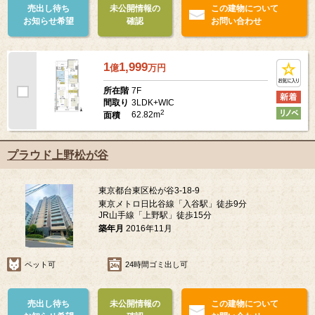
売出し待ち
未公開情報の
この建物について
お知らせ希望
確認
お問い合わせ
1
1,999
億
万
円
7F
所在階
3LDK+WIC
間取り
2
62.82m
面積
プラウド上野松が谷
東京都台東区松が谷3-18-9
東京メトロ日比谷線「入谷駅」徒歩9分
JR山手線「上野駅」徒歩15分
築年月
2016年11月
ペット可
24時間ゴミ出し可
売出し待ち
未公開情報の
この建物について