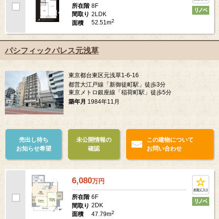
8F
所在階
2LDK
間取り
2
52.51m
面積
パシフィックパレス元浅草
東京都台東区元浅草1-6-16
都営大江戸線「新御徒町駅」徒歩3分
東京メトロ銀座線「稲荷町駅」徒歩5分
築年月
1984年11月
売出し待ち
未公開情報の
この建物について
お知らせ希望
確認
お問い合わせ
6,080
万
円
6F
所在階
2DK
間取り
2
47.79m
面積