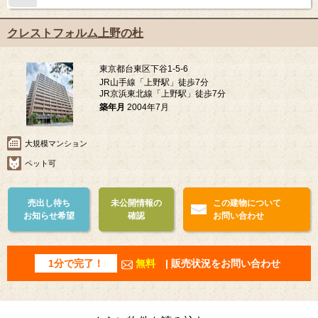
クレストフォルム上野の杜
東京都台東区下谷1-5-6
JR山手線「上野駅」徒歩7分
JR京浜東北線「上野駅」徒歩7分
築年月
2004年7月
大規模マンション
ペット可
売出し待ち
未公開情報の
この建物について
お知らせ希望
確認
お問い合わせ
1分で完了！
無料
| 販売状況をお問い合わせ