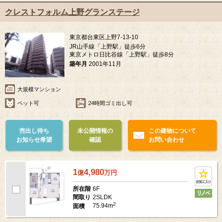
クレストフォルム上野グランステージ
東京都台東区上野7-13-10
JR山手線「上野駅」徒歩6分
東京メトロ日比谷線「上野駅」徒歩8分
築年月
2001年11月
大規模マンション
ペット可
24時間ゴミ出し可
売出し待ち
未公開情報の
この建物について
お知らせ希望
確認
お問い合わせ
1
4,980
億
万
円
6F
所在階
2SLDK
間取り
2
75.94m
面積