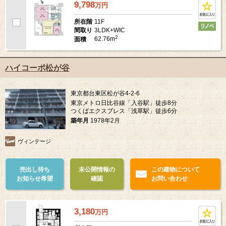
9,798
万
円
11F
所在階
3LDK+WIC
間取り
2
62.76m
面積
ハイコーポ松が谷
東京都台東区松が谷4-2-6
東京メトロ日比谷線「入谷駅」徒歩8分
つくばエクスプレス「浅草駅」徒歩6分
築年月
1978年2月
ヴィンテージ
売出し待ち
未公開情報の
この建物について
お知らせ希望
確認
お問い合わせ
3,180
万
円