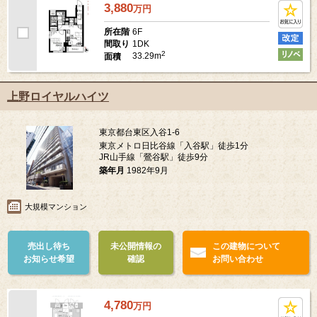
3,880
万
円
6F
所在階
1DK
間取り
2
33.29m
面積
上野ロイヤルハイツ
東京都台東区入谷1-6
東京メトロ日比谷線「入谷駅」徒歩1分
JR山手線「鶯谷駅」徒歩9分
築年月
1982年9月
大規模マンション
売出し待ち
未公開情報の
この建物について
お知らせ希望
確認
お問い合わせ
4,780
万
円