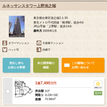
ルネッサンスタワー上野池之端
東京都台東区池之端2-1-35
東京メトロ千代田線「根津駅」徒歩4分
JR山手線「上野駅」徒歩14分
築年月
2005年1月
タワーマンション
大規模マンション
ペット可
内廊下
売出し待ち
未公開情報の
この建物について
お知らせ希望
確認
お問い合わせ
1
7,490
億
万
円
31F
所在階
2LDK+SIC
間取り
2
70.98m
面積