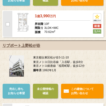
お知らせ希望
確認
お問い合わせ
1
3,990
億
万
円
10F
所在階
3LDK+WIC
間取り
2
70.62m
面積
リブポート上野松が谷
東京都台東区松が谷3-11-10
東京メトロ日比谷線「入谷駅」徒歩8分
東京メトロ銀座線「稲荷町駅」徒歩12分
築年月
1992年1月
売出し待ち
未公開情報の
この建物について
お知らせ希望
確認
お問い合わせ