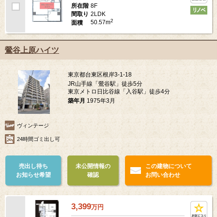
8F
所在階
2LDK
間取り
2
50.57m
面積
鶯谷上原ハイツ
東京都台東区根岸3-1-18
JR山手線「鶯谷駅」徒歩5分
東京メトロ日比谷線「入谷駅」徒歩4分
築年月
1975年3月
ヴィンテージ
24時間ゴミ出し可
売出し待ち
未公開情報の
この建物について
お知らせ希望
確認
お問い合わせ
3,399
万
円