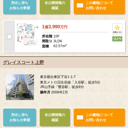
売出し待ち
未公開情報の
この建物について
お知らせ希望
確認
お問い合わせ
1
3,990
億
万
円
10F
所在階
3LDK
間取り
2
62.57m
面積
グレイスコート上野
東京都台東区下谷1-1-7
東京メトロ日比谷線「入谷駅」徒歩5分
JR山手線「鶯谷駅」徒歩8分
築年月
2006年2月
売出し待ち
未公開情報の
この建物について
お知らせ希望
確認
お問い合わせ