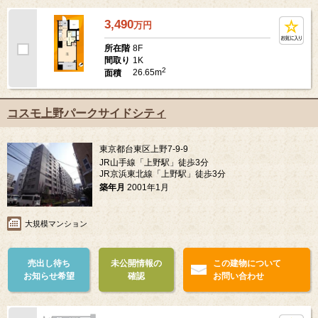
3,490
万
円
8F
所在階
1K
間取り
2
26.65m
面積
コスモ上野パークサイドシティ
東京都台東区上野7-9-9
JR山手線「上野駅」徒歩3分
JR京浜東北線「上野駅」徒歩3分
築年月
2001年1月
大規模マンション
売出し待ち
未公開情報の
この建物について
お知らせ希望
確認
お問い合わせ